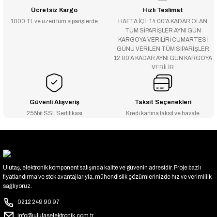
Ücretsiz Kargo
Hızlı Teslimat
1000 TL ve üzeri tüm siparişlerde
HAFTA İÇİ : 14:00’A KADAR OLAN
TÜM SİPARİŞLER AYNI GÜN
KARGOYA VERİLİRİ CUMARTESİ
GÜNÜ VERİLEN TÜM SİPARİŞLER
12:00'A KADAR AYNI GÜN KARGOYA
VERİLİR
Güvenli Alışveriş
Taksit Seçenekleri
256bit SSL Sertifikası
Kredi kartına taksit ve havale
Ulutaş, elektronik komponent satışında kalite ve güvenin adresidir. Proje bazlı
fiyatlandırma ve stok avantajlarıyla, mühendislik çözümlerinizde hız ve verimlilik
sağlıyoruz.
0212 249 90 97
info@ulutaselektronik.com.tr