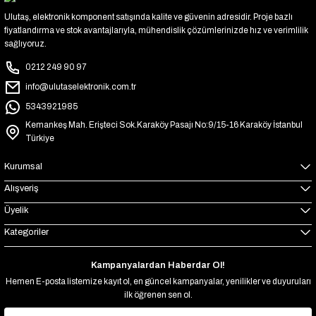
Ulutaş, elektronik komponent satışında kalite ve güvenin adresidir. Proje bazlı
fiyatlandırma ve stok avantajlarıyla, mühendislik çözümlerinizde hız ve verimlilik
sağlıyoruz.
0212 249 90 97
info@ulutaselektronik.com.tr
5343921985
Kemankeş Mah. Erişteci Sok.Karaköy Pasajı No:9/15-16 Karaköy İstanbul
Türkiye
Kurumsal
Alışveriş
Üyelik
Kategoriler
Kampanyalardan Haberdar Ol!
Hemen E-posta listemize kayıt ol, en güncel kampanyalar, yenilikler ve duyuruları
ilk öğrenen sen ol.