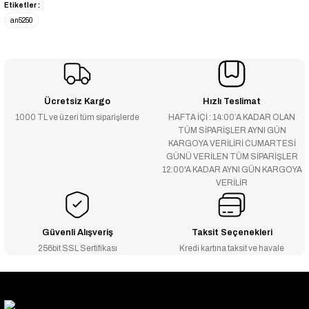
Etiketler :
an5250
Ücretsiz Kargo
Hızlı Teslimat
1000 TL ve üzeri tüm siparişlerde
HAFTA İÇİ : 14:00’A KADAR OLAN
TÜM SİPARİŞLER AYNI GÜN
KARGOYA VERİLİRİ CUMARTESİ
GÜNÜ VERİLEN TÜM SİPARİŞLER
12:00'A KADAR AYNI GÜN KARGOYA
VERİLİR
Güvenli Alışveriş
Taksit Seçenekleri
256bit SSL Sertifikası
Kredi kartına taksit ve havale