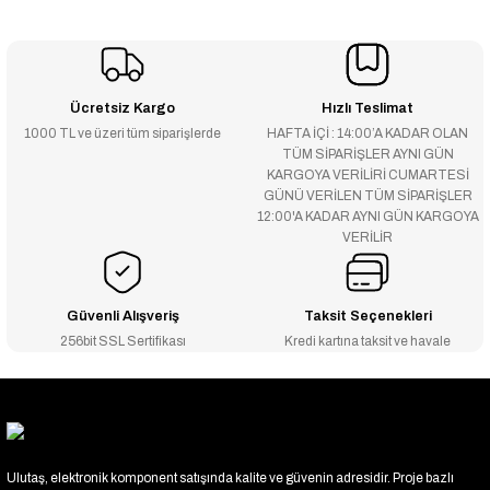
Ücretsiz Kargo
Hızlı Teslimat
1000 TL ve üzeri tüm siparişlerde
HAFTA İÇİ : 14:00’A KADAR OLAN
TÜM SİPARİŞLER AYNI GÜN
KARGOYA VERİLİRİ CUMARTESİ
GÜNÜ VERİLEN TÜM SİPARİŞLER
12:00'A KADAR AYNI GÜN KARGOYA
VERİLİR
Güvenli Alışveriş
Taksit Seçenekleri
256bit SSL Sertifikası
Kredi kartına taksit ve havale
Ulutaş, elektronik komponent satışında kalite ve güvenin adresidir. Proje bazlı