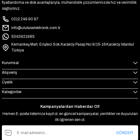
fiyatlandırma ve stok avantajlarıyla, mühendislik çözümlerinizde hız ve verimlilik
sağlıyoruz.
0212 249 90 97
info@ulutaselektronik.com.tr
5343921985
Kemankeş Mah. Erişteci Sok.Karaköy Pasajı No:9/15-16 Karaköy İstanbul
Türkiye
Kurumsal
Alışveriş
Üyelik
Kategoriler
Kampanyalardan Haberdar Ol!
Hemen E-posta listemize kayıt ol, en güncel kampanyalar, yenilikler ve duyuruları
ilk öğrenen sen ol.
GÖNDER