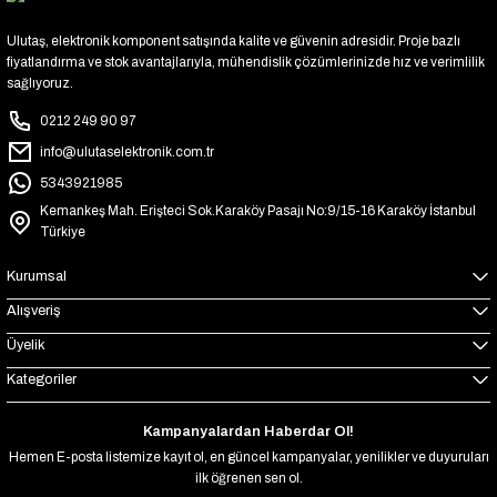
Ulutaş, elektronik komponent satışında kalite ve güvenin adresidir. Proje bazlı
fiyatlandırma ve stok avantajlarıyla, mühendislik çözümlerinizde hız ve verimlilik
sağlıyoruz.
0212 249 90 97
info@ulutaselektronik.com.tr
5343921985
Kemankeş Mah. Erişteci Sok.Karaköy Pasajı No:9/15-16 Karaköy İstanbul
Türkiye
Kurumsal
Alışveriş
Üyelik
Kategoriler
Kampanyalardan Haberdar Ol!
Hemen E-posta listemize kayıt ol, en güncel kampanyalar, yenilikler ve duyuruları
ilk öğrenen sen ol.