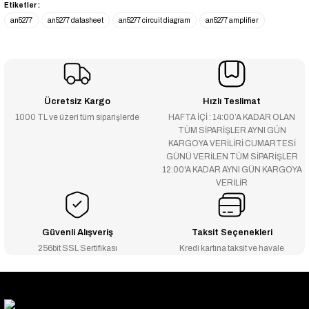
Etiketler :
an5277
an5277 datasheet
an5277 circuit diagram
an5277 amplifier
Ücretsiz Kargo
Hızlı Teslimat
1000 TL ve üzeri tüm siparişlerde
HAFTA İÇİ : 14:00’A KADAR OLAN
TÜM SİPARİŞLER AYNI GÜN
KARGOYA VERİLİRİ CUMARTESİ
GÜNÜ VERİLEN TÜM SİPARİŞLER
12:00'A KADAR AYNI GÜN KARGOYA
VERİLİR
Güvenli Alışveriş
Taksit Seçenekleri
256bit SSL Sertifikası
Kredi kartına taksit ve havale