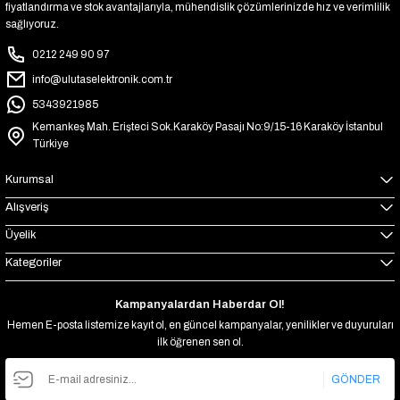
fiyatlandırma ve stok avantajlarıyla, mühendislik çözümlerinizde hız ve verimlilik
sağlıyoruz.
0212 249 90 97
info@ulutaselektronik.com.tr
5343921985
Kemankeş Mah. Erişteci Sok.Karaköy Pasajı No:9/15-16 Karaköy İstanbul
Türkiye
Kurumsal
Alışveriş
Üyelik
Kategoriler
Kampanyalardan Haberdar Ol!
Hemen E-posta listemize kayıt ol, en güncel kampanyalar, yenilikler ve duyuruları
ilk öğrenen sen ol.
GÖNDER