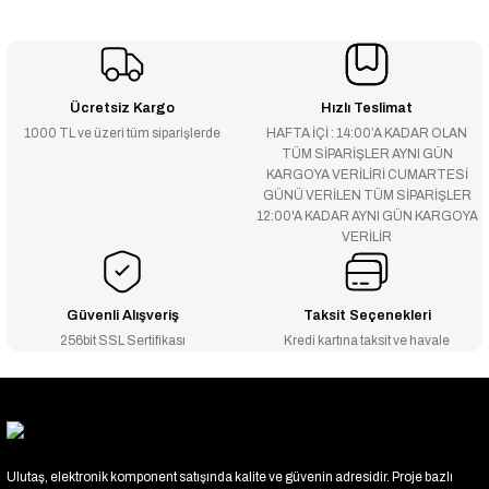
Ücretsiz Kargo
Hızlı Teslimat
1000 TL ve üzeri tüm siparişlerde
HAFTA İÇİ : 14:00’A KADAR OLAN
TÜM SİPARİŞLER AYNI GÜN
KARGOYA VERİLİRİ CUMARTESİ
GÜNÜ VERİLEN TÜM SİPARİŞLER
12:00'A KADAR AYNI GÜN KARGOYA
VERİLİR
Güvenli Alışveriş
Taksit Seçenekleri
256bit SSL Sertifikası
Kredi kartına taksit ve havale
Ulutaş, elektronik komponent satışında kalite ve güvenin adresidir. Proje bazlı