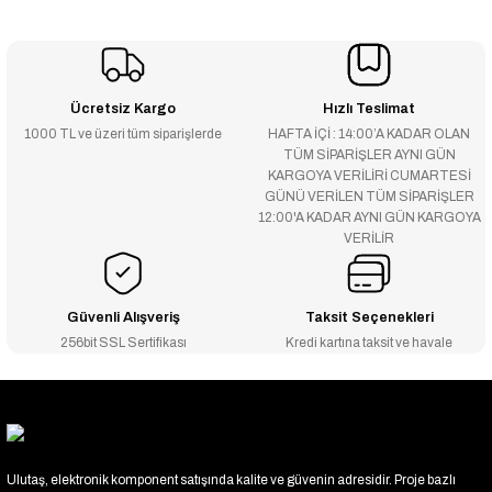
Ücretsiz Kargo
Hızlı Teslimat
1000 TL ve üzeri tüm siparişlerde
HAFTA İÇİ : 14:00’A KADAR OLAN
TÜM SİPARİŞLER AYNI GÜN
KARGOYA VERİLİRİ CUMARTESİ
GÜNÜ VERİLEN TÜM SİPARİŞLER
12:00'A KADAR AYNI GÜN KARGOYA
VERİLİR
Güvenli Alışveriş
Taksit Seçenekleri
256bit SSL Sertifikası
Kredi kartına taksit ve havale
Ulutaş, elektronik komponent satışında kalite ve güvenin adresidir. Proje bazlı