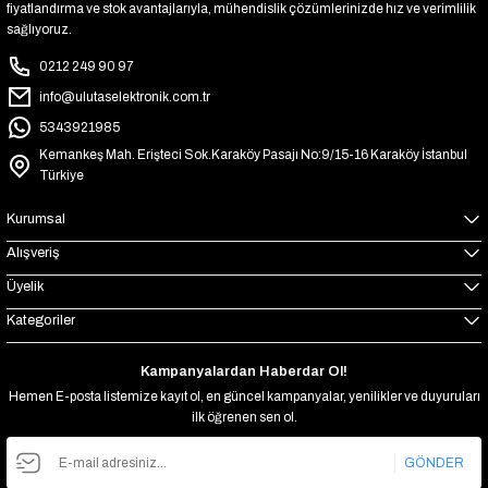
fiyatlandırma ve stok avantajlarıyla, mühendislik çözümlerinizde hız ve verimlilik
sağlıyoruz.
0212 249 90 97
info@ulutaselektronik.com.tr
5343921985
Kemankeş Mah. Erişteci Sok.Karaköy Pasajı No:9/15-16 Karaköy İstanbul
Türkiye
Kurumsal
Alışveriş
Üyelik
Kategoriler
Kampanyalardan Haberdar Ol!
Hemen E-posta listemize kayıt ol, en güncel kampanyalar, yenilikler ve duyuruları
ilk öğrenen sen ol.
GÖNDER