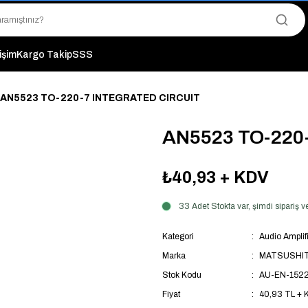
"Saat 14:00'a Kadar Verilen Siparişlerde Aynı Gün Kargo Avantajı!
"Binlerce Ürün Çeşitliliği ile Stoktan Hemen Teslim."
"Toptan Fiyatına Perakende Satış Avantajını Kaçırmayın!"
"Üyelere Özel: Stok Önceliği ve Proje Fiyatları."
tişim
Kargo Takip
SSS
AN5523 TO-220-7 INTEGRATED CIRCUIT
AN5523 TO-220
₺40,93
+ KDV
33 Adet Stokta var, şimdi sipariş
Kategori
Audio Amplifi
Marka
MATSUSHI
Stok Kodu
AU-EN-152
Fiyat
40,93 TL + 