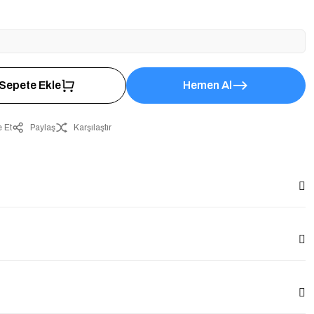
Sepete Ekle
Hemen Al
 Et
Paylaş
Karşılaştır