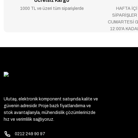
Ücretsiz Kargo
1000 TL ve üzeri tüm siparişlerde
HAFTA İÇİ
SİPARİŞLER
CUMARTESİ G
12:00'A KAD
Ulutaş, elektronik komponent satışında kalite ve
güvenin adresidir. Proje bazlı fiyatlandırma ve
stok avantajlarıyla, mühendislik çözümlerinizde
hız ve verimlilik sağlıyoruz.
0212 249 90 97