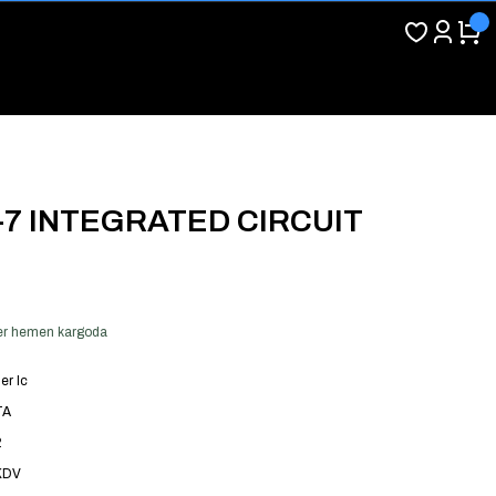
-7 INTEGRATED CIRCUIT
 ver hemen kargoda
er Ic
TA
2
KDV