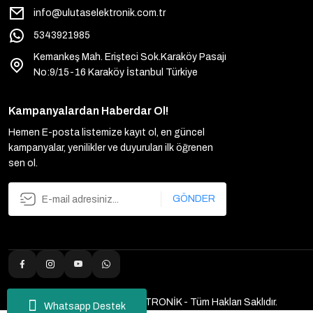
info@ulutaselektronik.com.tr
5343921985
Kemankeş Mah. Erişteci Sok.Karaköy Pasajı
No:9/15-16 Karaköy İstanbul Türkiye
Kampanyalardan Haberdar Ol!
Hemen E-posta listemize kayıt ol, en güncel
kampanyalar, yenilikler ve duyuruları ilk öğrenen
sen ol.
GÖNDER
2025 Copyright ULUTAŞ ELEKTRONİK - Tüm Hakları Saklıdır.
Whatsapp Destek