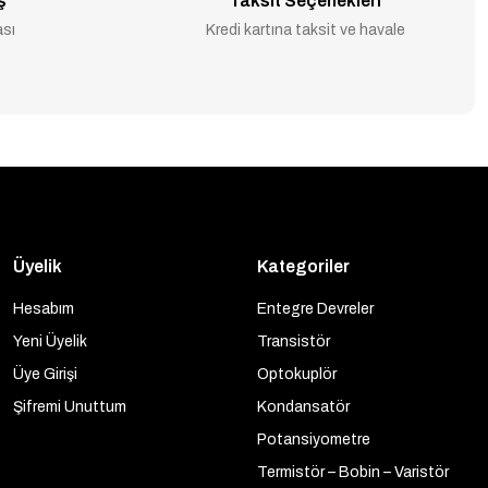
ş
Taksit Seçenekleri
ası
Kredi kartına taksit ve havale
Üyelik
Kategoriler
Hesabım
Entegre Devreler
Yeni Üyelik
Transistör
Üye Girişi
Optokuplör
Şifremi Unuttum
Kondansatör
Potansiyometre
Termistör – Bobin – Varistör