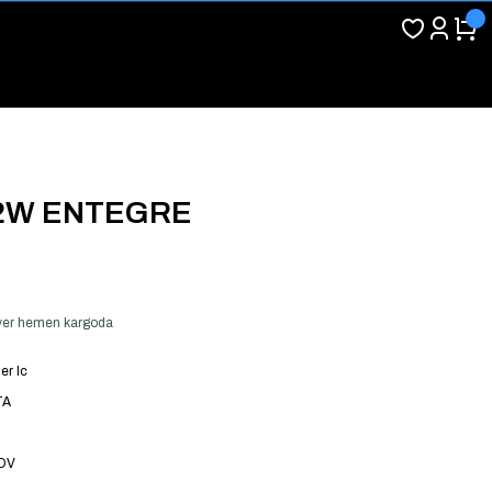
42W ENTEGRE
ş ver hemen kargoda
er Ic
TA
KDV