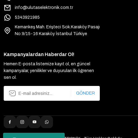
info@ulutaselektronik.com.tr
5343921985
Kemankeş Mah. Erişteci Sok.Karaköy Pasajı
No:9/15-16 Karaköy İstanbul Türkiye
Kampanyalardan Haberdar Ol!
Hemen E-posta listemize kayıt ol, en güncel
kampanyalar, yenilikler ve duyuruları ilk öğrenen
sen ol.
GÖNDER