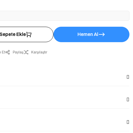
Sepete Ekle
Hemen Al
 Et
Paylaş
Karşılaştır