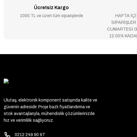
Ücretsiz Kargo
1000 TL ve üzeri tüm siparişlerde
HAFTA İÇİ
SİPARİŞLER
CUMARTESİ G
12:00'A KAD
Ulutaş, elektronik komponent satışında kalite ve
güvenin adresidir. Proje bazlı fiyatlandırma ve
stok avantajlarıyla, mühendislik çözümlerinizde
hız ve verimlilik sağlıyoruz.
0212 249 90 97