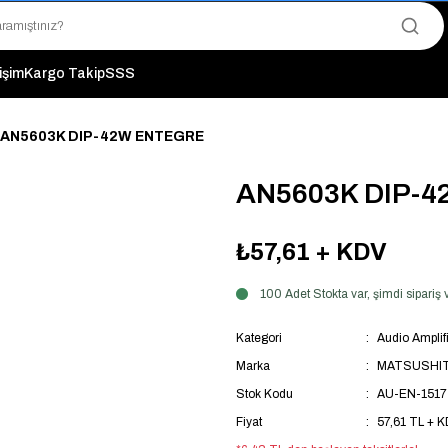
"Saat 14:00'a Kadar Verilen Siparişlerde Aynı Gün Kargo Avantajı!
"Binlerce Ürün Çeşitliliği ile Stoktan Hemen Teslim."
"Toptan Fiyatına Perakende Satış Avantajını Kaçırmayın!"
tişim
Kargo Takip
SSS
"Üyelere Özel: Stok Önceliği ve Proje Fiyatları."
AN5603K DIP-42W ENTEGRE
AN5603K DIP-
₺57,61
+ KDV
100 Adet Stokta var, şimdi sipari
Kategori
Audio Amplifi
Marka
MATSUSHI
Stok Kodu
AU-EN-1517
Fiyat
57,61 TL + 