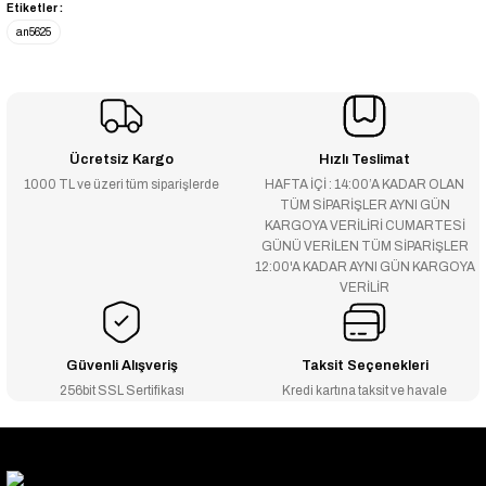
Etiketler :
an5625
Ücretsiz Kargo
Hızlı Teslimat
1000 TL ve üzeri tüm siparişlerde
HAFTA İÇİ : 14:00’A KADAR OLAN
TÜM SİPARİŞLER AYNI GÜN
KARGOYA VERİLİRİ CUMARTESİ
GÜNÜ VERİLEN TÜM SİPARİŞLER
12:00'A KADAR AYNI GÜN KARGOYA
VERİLİR
Güvenli Alışveriş
Taksit Seçenekleri
256bit SSL Sertifikası
Kredi kartına taksit ve havale