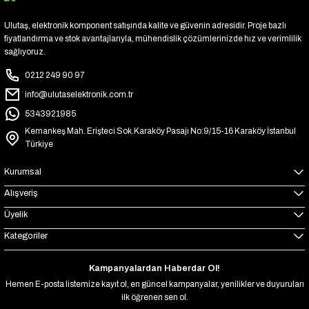
Ulutaş, elektronik komponent satışında kalite ve güvenin adresidir. Proje bazlı
fiyatlandırma ve stok avantajlarıyla, mühendislik çözümlerinizde hız ve verimlilik
sağlıyoruz.
0212 249 90 97
info@ulutaselektronik.com.tr
5343921985
Kemankeş Mah. Erişteci Sok.Karaköy Pasajı No:9/15-16 Karaköy İstanbul
Türkiye
Kurumsal
Alışveriş
Üyelik
Kategoriler
Kampanyalardan Haberdar Ol!
Hemen E-posta listemize kayıt ol, en güncel kampanyalar, yenilikler ve duyuruları
ilk öğrenen sen ol.