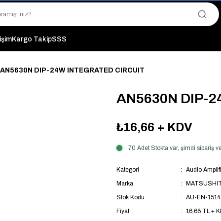
"Saat 14:00'a Kadar Verilen Siparişlerde Aynı Gün Kargo Avantajı!
"Binlerce Ürün Çeşitliliği ile Stoktan Hemen Teslim."
"Toptan Fiyatına Perakende Satış Avantajını Kaçırmayın!"
"Üyelere Özel: Stok Önceliği ve Proje Fiyatları."
tişim
Kargo Takip
SSS
AN5630N DIP-24W INTEGRATED CIRCUIT
AN5630N DIP-2
₺16,66
+ KDV
70 Adet Stokta var, şimdi sipariş
Kategori
Audio Amplifi
Marka
MATSUSHI
Stok Kodu
AU-EN-1514
Fiyat
16,66 TL + 