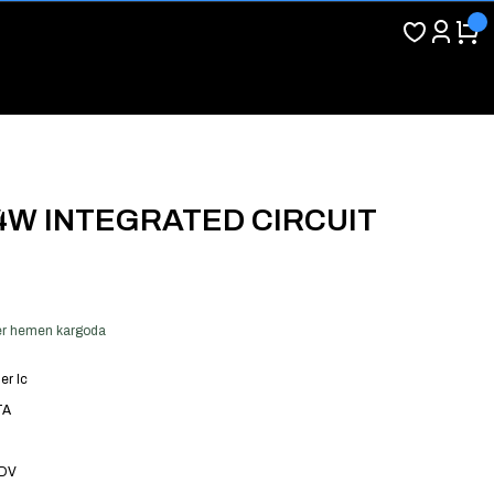
4W INTEGRATED CIRCUIT
 ver hemen kargoda
er Ic
TA
KDV