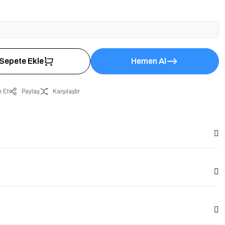
Sepete Ekle
Hemen Al
 Et
Paylaş
Karşılaştır