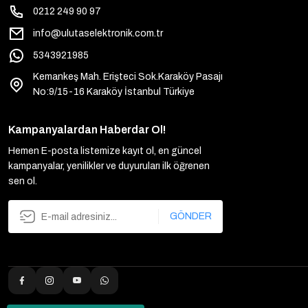
0212 249 90 97
info@ulutaselektronik.com.tr
5343921985
Kemankeş Mah. Erişteci Sok.Karaköy Pasajı
No:9/15-16 Karaköy İstanbul Türkiye
Kampanyalardan Haberdar Ol!
Hemen E-posta listemize kayıt ol, en güncel
kampanyalar, yenilikler ve duyuruları ilk öğrenen
sen ol.
GÖNDER