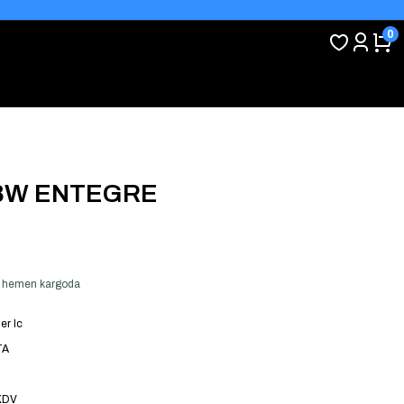
0
28W ENTEGRE
ver hemen kargoda
er Ic
TA
KDV