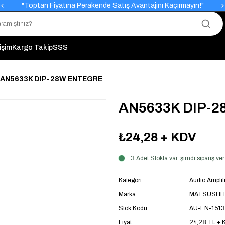
"Toptan Fiyatına Perakende Satış Avantajını Kaçırmayın!"
"Üyelere Özel: Stok Önceliği ve Proje Fiyatları."
tişim
Kargo Takip
SSS
AN5633K DIP-28W ENTEGRE
AN5633K DIP-
₺24,28
+ KDV
3 Adet Stokta var, şimdi sipariş 
Kategori
Audio Amplifi
Marka
MATSUSHI
Stok Kodu
AU-EN-1513
Fiyat
24,28 TL + 