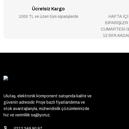
Ücretsiz Kargo
1000 TL ve üzeri tüm siparişlerde
HAFTA İÇİ
SİPARİŞLER
CUMARTESİ G
12:00'A KAD
Ulutaş, elektronik komponent satışında kalite ve
güvenin adresidir. Proje bazlı fiyatlandırma ve
stok avantajlarıyla, mühendislik çözümlerinizde
hız ve verimlilik sağlıyoruz.
0212 249 90 97