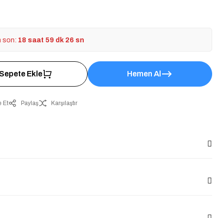
n son:
18 saat 59 dk 26 sn
Sepete Ekle
Hemen Al
 Et
Paylaş
Karşılaştır