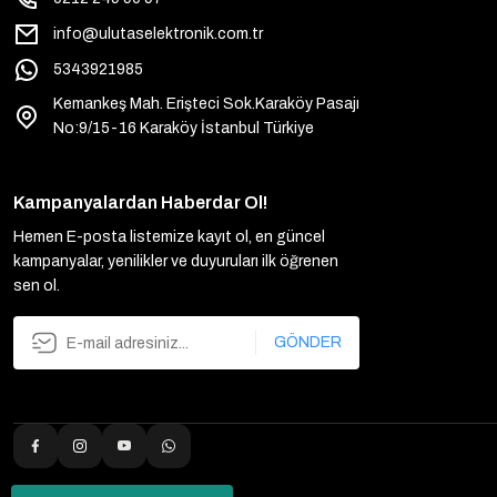
info@ulutaselektronik.com.tr
5343921985
Kemankeş Mah. Erişteci Sok.Karaköy Pasajı
No:9/15-16 Karaköy İstanbul Türkiye
Kampanyalardan Haberdar Ol!
Hemen E-posta listemize kayıt ol, en güncel
kampanyalar, yenilikler ve duyuruları ilk öğrenen
sen ol.
GÖNDER