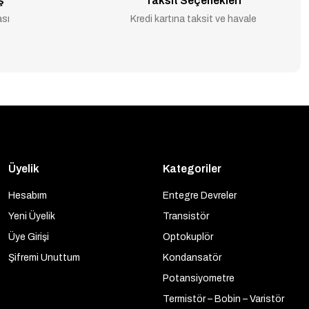
ş
Taksit Seçenekleri
ası
Kredi kartına taksit ve havale
Üyelik
Kategoriler
Hesabım
Entegre Devreler
Yeni Üyelik
Transistör
Üye Girişi
Optokuplör
Şifremi Unuttum
Kondansatör
Potansiyometre
Termistör – Bobin – Varistör