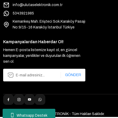
info@ulutaselektronik.com.tr
5343921985
Kemankeş Mah. Erişteci Sok.Karaköy Pasajı
No:9/15-16 Karaköy İstanbul Türkiye
Kampanyalardan Haberdar Ol!
Hemen E-posta listemize kayıt ol, en güncel
kampanyalar, yenilikler ve duyuruları ilk öğrenen
sen ol.
GÖNDER
2025 Copyright ULUTAŞ ELEKTRONİK - Tüm Hakları Saklıdır.
Whatsapp Destek