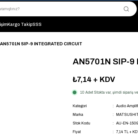
"Saat 14:00'a Kadar Verilen Siparişlerde Aynı Gün Kargo Avantajı!
"Binlerce Ürün Çeşitliliği ile Stoktan Hemen Teslim."
"Toptan Fiyatına Perakende Satış Avantajını Kaçırmayın!"
"Üyelere Özel: Stok Önceliği ve Proje Fiyatları."
tişim
Kargo Takip
SSS
AN5701N SIP-9 INTEGRATED CIRCUIT
AN5701N SIP-9
₺7,14
+ KDV
10 Adet Stokta var, şimdi sipariş
Kategori
Audio Amplifi
Marka
MATSUSHI
Stok Kodu
AU-EN-150
Fiyat
7,14 TL + K