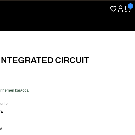
 INTEGRATED CIRCUIT
 ver hemen kargoda
er Ic
TA
9
DV