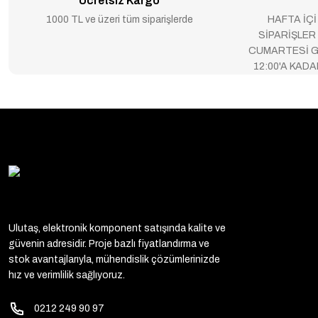
Ücretsiz Kargo
1000 TL ve üzeri tüm siparişlerde
HAFTA İÇİ
SİPARİŞLER
CUMARTESİ G
12:00'A KAD
Ulutaş, elektronik komponent satışında kalite ve
güvenin adresidir. Proje bazlı fiyatlandırma ve
stok avantajlarıyla, mühendislik çözümlerinizde
hız ve verimlilik sağlıyoruz.
0212 249 90 97