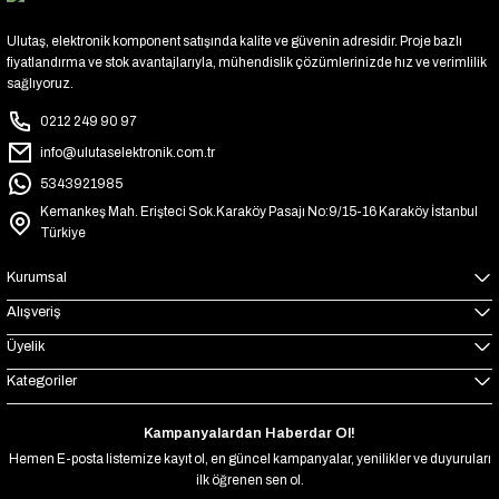
Ulutaş, elektronik komponent satışında kalite ve güvenin adresidir. Proje bazlı
fiyatlandırma ve stok avantajlarıyla, mühendislik çözümlerinizde hız ve verimlilik
sağlıyoruz.
0212 249 90 97
info@ulutaselektronik.com.tr
5343921985
Kemankeş Mah. Erişteci Sok.Karaköy Pasajı No:9/15-16 Karaköy İstanbul
Türkiye
Kurumsal
Alışveriş
Üyelik
Kategoriler
Kampanyalardan Haberdar Ol!
Hemen E-posta listemize kayıt ol, en güncel kampanyalar, yenilikler ve duyuruları
ilk öğrenen sen ol.