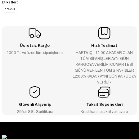
Etiketler :
an5720
Ücretsiz Kargo
Hızlı Teslimat
1000 TL ve üzeri tüm siparişlerde
HAFTA İÇİ : 14:00’A KADAR OLAN
TÜM SİPARİŞLER AYNI GÜN
KARGOYA VERİLİRİ CUMARTESİ
GÜNÜ VERİLEN TÜM SİPARİŞLER
12:00'A KADAR AYNI GÜN KARGOYA
VERİLİR
Güvenli Alışveriş
Taksit Seçenekleri
256bit SSL Sertifikası
Kredi kartına taksit ve havale