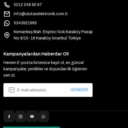
0212 249 90 97
info@ulutaselektronik.com.tr
5343921985
Kemankeş Mah. Erişteci Sok.Karaköy Pasajı
No:9/15-16 Karaköy İstanbul Türkiye
Kampanyalardan Haberdar Ol!
Hemen E-posta listemize kayıt ol, en güncel
kampanyalar, yenilikler ve duyuruları ilk öğrenen
sen ol.
GÖNDER