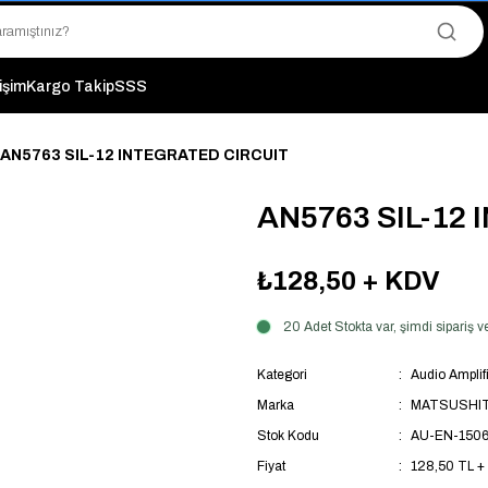
"Saat 14:00'a Kadar Verilen Siparişlerde Aynı Gün Kargo Avantajı!
"Binlerce Ürün Çeşitliliği ile Stoktan Hemen Teslim."
"Toptan Fiyatına Perakende Satış Avantajını Kaçırmayın!"
"Üyelere Özel: Stok Önceliği ve Proje Fiyatları."
tişim
Kargo Takip
SSS
AN5763 SIL-12 INTEGRATED CIRCUIT
AN5763 SIL-12
₺128,50
+ KDV
20 Adet Stokta var, şimdi sipariş
Kategori
Audio Amplifi
Marka
MATSUSHI
Stok Kodu
AU-EN-150
Fiyat
128,50 TL +