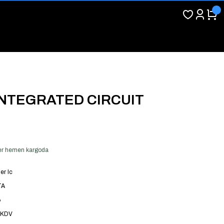
 INTEGRATED CIRCUIT
 ver hemen kargoda
er Ic
TA
6
 KDV