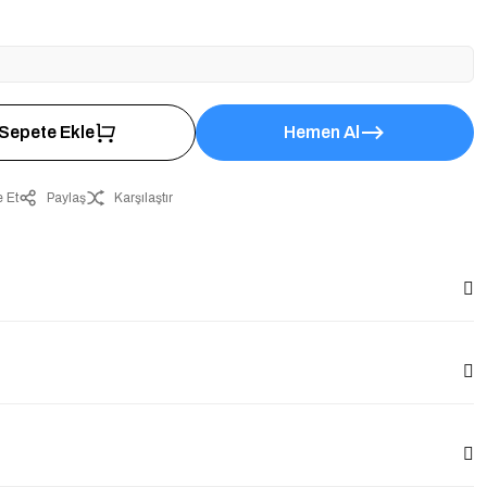
Sepete Ekle
Hemen Al
 Et
Paylaş
Karşılaştır