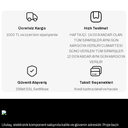
Ücretsiz Kargo
Hızlı Teslimat
1000 TL ve üzeri tüm siparişlerde
HAFTA İÇİ : 14:00’A KADAR OLAN
TÜM SİPARİŞLER AYNI GÜN
KARGOYA VERİLİRİ CUMARTESİ
GÜNÜ VERİLEN TÜM SİPARİŞLER
12:00'A KADAR AYNI GÜN KARGOYA
VERİLİR
Güvenli Alışveriş
Taksit Seçenekleri
256bit SSL Sertifikası
Kredi kartına taksit ve havale
Ulutaş, elektronik komponent satışında kalite ve güvenin adresidir. Proje bazlı