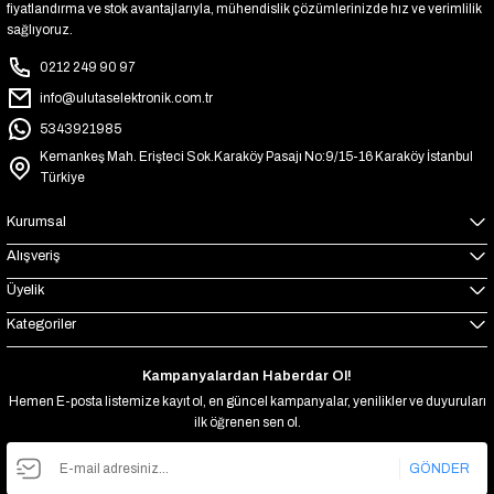
fiyatlandırma ve stok avantajlarıyla, mühendislik çözümlerinizde hız ve verimlilik
sağlıyoruz.
0212 249 90 97
info@ulutaselektronik.com.tr
5343921985
Kemankeş Mah. Erişteci Sok.Karaköy Pasajı No:9/15-16 Karaköy İstanbul
Türkiye
Kurumsal
Alışveriş
Üyelik
Kategoriler
Kampanyalardan Haberdar Ol!
Hemen E-posta listemize kayıt ol, en güncel kampanyalar, yenilikler ve duyuruları
ilk öğrenen sen ol.
GÖNDER