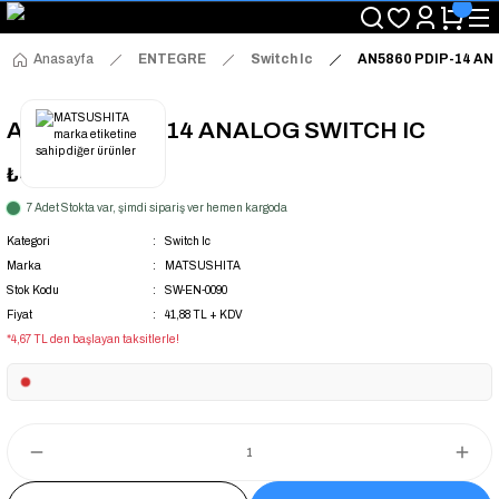
"Saat 14:00'a Kadar Verilen Siparişlerde Aynı Gün Kargo Avantajı!
"Binlerce Ürün Çeşitliliği ile Stoktan Hemen Teslim."
"Toptan Fiyatına Perakende Satış Avantajını Kaçırmayın!"
Anasayfa
ENTEGRE
Switch Ic
AN5860 PDIP-14 AN
"Üyelere Özel: Stok Önceliği ve Proje Fiyatları."
AN5860 PDIP-14 ANALOG SWITCH IC
₺41,88
+ KDV
7 Adet Stokta var, şimdi sipariş ver hemen kargoda
Kategori
Switch Ic
Marka
MATSUSHITA
Stok Kodu
SW-EN-0090
Fiyat
41,88 TL + KDV
*4,67 TL den başlayan taksitlerle!