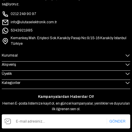
sağlıyoruz.
0212 249 90 97
info@ulutaselektronik.com.tr
5343921985
Kemankeş Mah. Erişteci Sok.Karaköy Pasajı No:9/15-16 Karaköy İstanbul
Türkiye
Kurumsal
Alışveriş
Üyelik
Kategoriler
Kampanyalardan Haberdar Ol!
Hemen E-posta listemize kayıt ol, en güncel kampanyalar, yenilikler ve duyuruları
ilk öğrenen sen ol.
GÖNDER