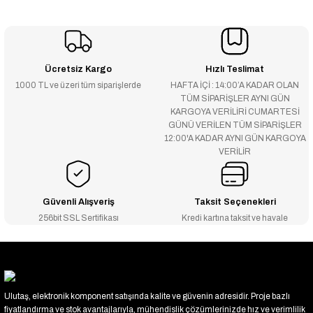
Ücretsiz Kargo
Hızlı Teslimat
1000 TL ve üzeri tüm siparişlerde
HAFTA İÇİ : 14:00’A KADAR OLAN
TÜM SİPARİŞLER AYNI GÜN
KARGOYA VERİLİRİ CUMARTESİ
GÜNÜ VERİLEN TÜM SİPARİŞLER
12:00'A KADAR AYNI GÜN KARGOYA
VERİLİR
Güvenli Alışveriş
Taksit Seçenekleri
256bit SSL Sertifikası
Kredi kartına taksit ve havale
Ulutaş, elektronik komponent satışında kalite ve güvenin adresidir. Proje bazlı
fiyatlandırma ve stok avantajlarıyla, mühendislik çözümlerinizde hız ve verimlilik