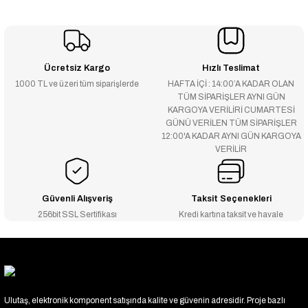
Ücretsiz Kargo
Hızlı Teslimat
1000 TL ve üzeri tüm siparişlerde
HAFTA İÇİ : 14:00’A KADAR OLAN
TÜM SİPARİŞLER AYNI GÜN
KARGOYA VERİLİRİ CUMARTESİ
GÜNÜ VERİLEN TÜM SİPARİŞLER
12:00'A KADAR AYNI GÜN KARGOYA
VERİLİR
Güvenli Alışveriş
Taksit Seçenekleri
256bit SSL Sertifikası
Kredi kartına taksit ve havale
Ulutaş, elektronik komponent satışında kalite ve güvenin adresidir. Proje bazlı