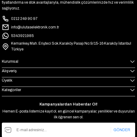
fiyatlandırma ve stok avantajlarıyla, mühendislik çözümlerinizde hız ve verimlilik
sağlıyoruz.
0212 249 90 97
info@ulutaselektronik.com.tr
5343921985
Kemankeş Mah. Erişteci Sok.Karaköy Pasajı No:9/15-16 Karaköy İstanbul
Türkiye
Kurumsal
Alışveriş
Üyelik
Kategoriler
Kampanyalardan Haberdar Ol!
Hemen E-posta listemize kayıt ol, en güncel kampanyalar, yenilikler ve duyuruları
ilk öğrenen sen ol.
GÖNDER