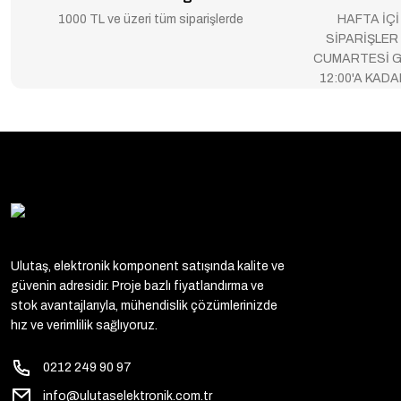
1000 TL ve üzeri tüm siparişlerde
HAFTA İÇİ
SİPARİŞLER
CUMARTESİ G
12:00'A KAD
Ulutaş, elektronik komponent satışında kalite ve
güvenin adresidir. Proje bazlı fiyatlandırma ve
stok avantajlarıyla, mühendislik çözümlerinizde
hız ve verimlilik sağlıyoruz.
0212 249 90 97
info@ulutaselektronik.com.tr