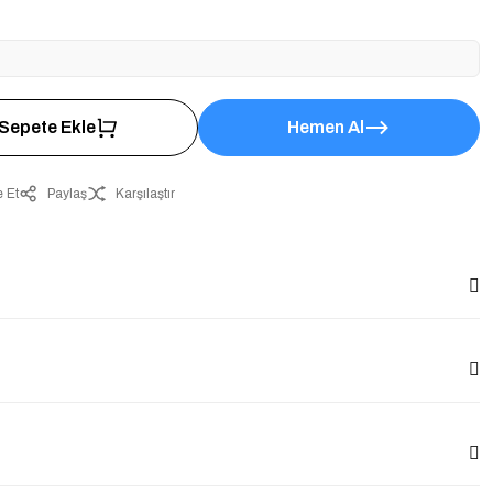
Sepete Ekle
Hemen Al
 Et
Paylaş
Karşılaştır