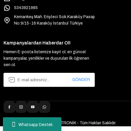
5343921985
Kemankeş Mah. Erişteci Sok.Karaköy Pasajı
No:9/15-16 Karaköy İstanbul Türkiye
Kampanyalardan Haberdar Ol!
Hemen E-posta listemize kayıt ol, en güncel
kampanyalar, yenilikler ve duyuruları ilk öğrenen
sen ol.
GÖNDER
2025 Copyright ULUTAŞ ELEKTRONİK - Tüm Hakları Saklıdır.
Whatsapp Destek