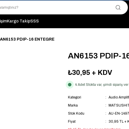
"Saat 14:00'a Kadar Verilen Siparişlerde Aynı Gün Kargo Avantajı!
"Binlerce Ürün Çeşitliliği ile Stoktan Hemen Teslim."
"Toptan Fiyatına Perakende Satış Avantajını Kaçırmayın!"
tişim
Kargo Takip
SSS
"Üyelere Özel: Stok Önceliği ve Proje Fiyatları."
AN6153 PDIP-16 ENTEGRE
AN6153 PDIP-
₺30,95
+ KDV
4 Adet Stokta var, şimdi sipariş v
Kategori
Audio Amplifi
Marka
MATSUSHI
Stok Kodu
AU-EN-149
Fiyat
30,95 TL + 