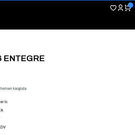
16 ENTEGRE
er hemen kargoda
er Ic
TA
7
KDV