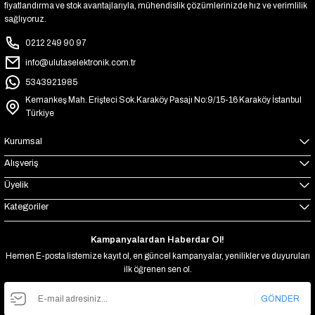
fiyatlandırma ve stok avantajlarıyla, mühendislik çözümlerinizde hız ve verimlilik
sağlıyoruz.
0212 249 90 97
info@ulutaselektronik.com.tr
5343921985
Kemankeş Mah. Erişteci Sok.Karaköy Pasajı No:9/15-16 Karaköy İstanbul
Türkiye
Kurumsal
Alışveriş
Üyelik
Kategoriler
Kampanyalardan Haberdar Ol!
Hemen E-posta listemize kayıt ol, en güncel kampanyalar, yenilikler ve duyuruları
ilk öğrenen sen ol.
GÖNDER