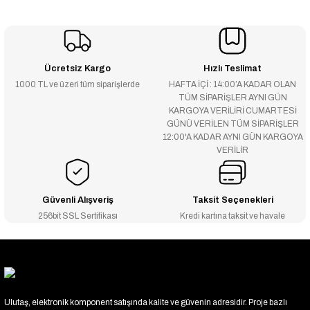
Ücretsiz Kargo
Hızlı Teslimat
1000 TL ve üzeri tüm siparişlerde
HAFTA İÇİ : 14:00’A KADAR OLAN
TÜM SİPARİŞLER AYNI GÜN
KARGOYA VERİLİRİ CUMARTESİ
GÜNÜ VERİLEN TÜM SİPARİŞLER
12:00'A KADAR AYNI GÜN KARGOYA
VERİLİR
Güvenli Alışveriş
Taksit Seçenekleri
256bit SSL Sertifikası
Kredi kartına taksit ve havale
Ulutaş, elektronik komponent satışında kalite ve güvenin adresidir. Proje bazlı