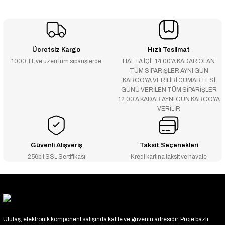
Ücretsiz Kargo
Hızlı Teslimat
1000 TL ve üzeri tüm siparişlerde
HAFTA İÇİ : 14:00’A KADAR OLAN
TÜM SİPARİŞLER AYNI GÜN
KARGOYA VERİLİRİ CUMARTESİ
GÜNÜ VERİLEN TÜM SİPARİŞLER
12:00'A KADAR AYNI GÜN KARGOYA
VERİLİR
Güvenli Alışveriş
Taksit Seçenekleri
256bit SSL Sertifikası
Kredi kartına taksit ve havale
Ulutaş, elektronik komponent satışında kalite ve güvenin adresidir. Proje bazlı