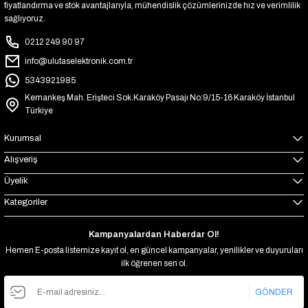
fiyatlandırma ve stok avantajlarıyla, mühendislik çözümlerinizde hız ve verimlilik
sağlıyoruz.
0212 249 90 97
info@ulutaselektronik.com.tr
5343921985
Kemankeş Mah. Erişteci Sok.Karaköy Pasajı No:9/15-16 Karaköy İstanbul
Türkiye
Kurumsal
Alışveriş
Üyelik
Kategoriler
Kampanyalardan Haberdar Ol!
Hemen E-posta listemize kayıt ol, en güncel kampanyalar, yenilikler ve duyuruları
ilk öğrenen sen ol.
GÖNDER