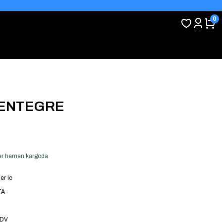
0
 ENTEGRE
 ver hemen kargoda
er Ic
TA
KDV