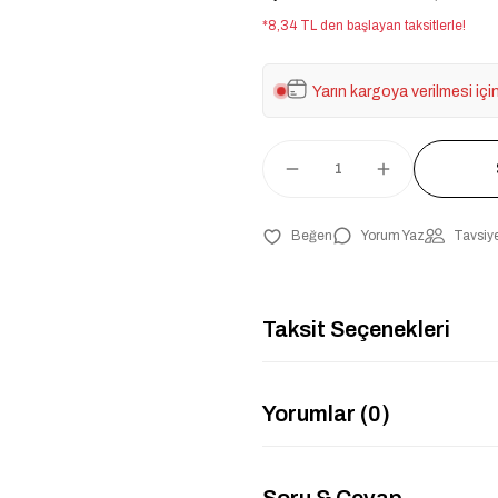
*8,34 TL den başlayan taksitlerle!
Yarın kargoya verilmesi içi
Yorum Yaz
Tavsiye
Taksit Seçenekleri
Yorumlar (0)
Soru & Cevap