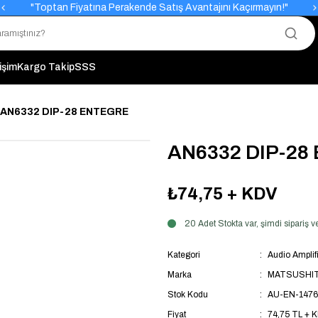
"Toptan Fiyatına Perakende Satış Avantajını Kaçırmayın!"
"Üyelere Özel: Stok Önceliği ve Proje Fiyatları."
tişim
Kargo Takip
SSS
AN6332 DIP-28 ENTEGRE
AN6332 DIP-28
₺74,75
+ KDV
20 Adet Stokta var, şimdi sipariş
Kategori
Audio Amplifi
Marka
MATSUSHI
Stok Kodu
AU-EN-1476
Fiyat
74,75 TL + 