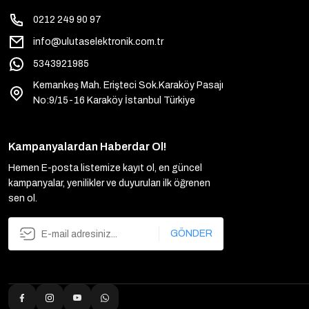
0212 249 90 97
info@ulutaselektronik.com.tr
5343921985
Kemankeş Mah. Erişteci Sok.Karaköy Pasajı
No:9/15-16 Karaköy İstanbul Türkiye
Kampanyalardan Haberdar Ol!
Hemen E-posta listemize kayıt ol, en güncel
kampanyalar, yenilikler ve duyuruları ilk öğrenen
sen ol.
GÖNDER