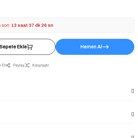
n son:
13 saat 37 dk 26 sn
Sepete Ekle
Hemen Al
 Et
Paylaş
Karşılaştır