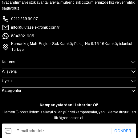
fiyatlandırma ve stok avantajlarıyla, mühendislik çözümlerinizde hız ve verimlilik
sağlıyoruz.
0212 249 90 97
info@ulutaselektronik.com.tr
5343921985
Kemankeş Mah. Erişteci Sok.Karaköy Pasajı No:9/15-16 Karaköy İstanbul
Türkiye
Kurumsal
Alışveriş
Üyelik
Kategoriler
Kampanyalardan Haberdar Ol!
Hemen E-posta listemize kayıt ol, en güncel kampanyalar, yenilikler ve duyuruları
ilk öğrenen sen ol.
GÖNDER