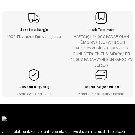
Ücretsiz Kargo
Hızlı Teslimat
1000 TL ve üzeri tüm siparişlerde
HAFTA İÇİ : 14:00’A KADAR OLAN
TÜM SİPARİŞLER AYNI GÜN
KARGOYA VERİLİRİ CUMARTESİ
GÜNÜ VERİLEN TÜM SİPARİŞLER
12:00'A KADAR AYNI GÜN KARGOYA
VERİLİR
Güvenli Alışveriş
Taksit Seçenekleri
256bit SSL Sertifikası
Kredi kartına taksit ve havale
Ulutaş, elektronik komponent satışında kalite ve güvenin adresidir. Proje bazlı