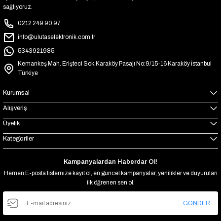
sağlıyoruz.
0212 249 90 97
info@ulutaselektronik.com.tr
5343921985
Kemankeş Mah. Erişteci Sok.Karaköy Pasajı No:9/15-16 Karaköy İstanbul
Türkiye
Kurumsal
Alışveriş
Üyelik
Kategoriler
Kampanyalardan Haberdar Ol!
Hemen E-posta listemize kayıt ol, en güncel kampanyalar, yenilikler ve duyuruları
ilk öğrenen sen ol.
GÖNDER