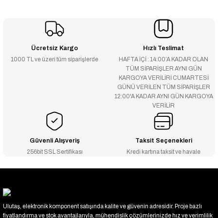
Ücretsiz Kargo
Hızlı Teslimat
1000 TL ve üzeri tüm siparişlerde
HAFTA İÇİ : 14:00’A KADAR OLAN
TÜM SİPARİŞLER AYNI GÜN
KARGOYA VERİLİRİ CUMARTESİ
GÜNÜ VERİLEN TÜM SİPARİŞLER
12:00'A KADAR AYNI GÜN KARGOYA
VERİLİR
Güvenli Alışveriş
Taksit Seçenekleri
256bit SSL Sertifikası
Kredi kartına taksit ve havale
Ulutaş, elektronik komponent satışında kalite ve güvenin adresidir. Proje bazlı
fiyatlandırma ve stok avantajlarıyla, mühendislik çözümlerinizde hız ve verimlilik