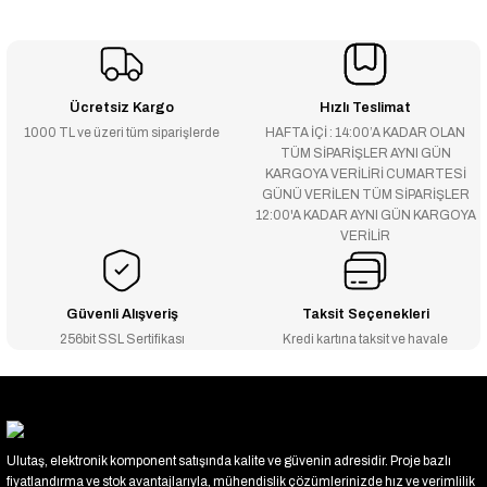
Ücretsiz Kargo
Hızlı Teslimat
1000 TL ve üzeri tüm siparişlerde
HAFTA İÇİ : 14:00’A KADAR OLAN
TÜM SİPARİŞLER AYNI GÜN
KARGOYA VERİLİRİ CUMARTESİ
GÜNÜ VERİLEN TÜM SİPARİŞLER
12:00'A KADAR AYNI GÜN KARGOYA
VERİLİR
Güvenli Alışveriş
Taksit Seçenekleri
256bit SSL Sertifikası
Kredi kartına taksit ve havale
Ulutaş, elektronik komponent satışında kalite ve güvenin adresidir. Proje bazlı
fiyatlandırma ve stok avantajlarıyla, mühendislik çözümlerinizde hız ve verimlilik