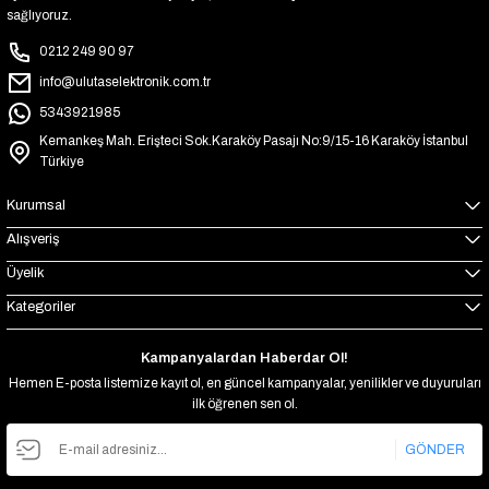
sağlıyoruz.
0212 249 90 97
info@ulutaselektronik.com.tr
5343921985
Kemankeş Mah. Erişteci Sok.Karaköy Pasajı No:9/15-16 Karaköy İstanbul
Türkiye
Kurumsal
Alışveriş
Üyelik
Kategoriler
Kampanyalardan Haberdar Ol!
Hemen E-posta listemize kayıt ol, en güncel kampanyalar, yenilikler ve duyuruları
ilk öğrenen sen ol.
GÖNDER