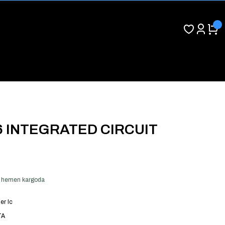
6 INTEGRATED CIRCUIT
ver hemen kargoda
er Ic
TA