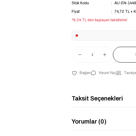
Stok Kodu
AU-EN-144
Fiyat
74,72 TL + 
*8,34 TL den başlayan taksitlerle!
Yorum Yaz
Tavsiye
Taksit Seçenekleri
Yorumlar (0)