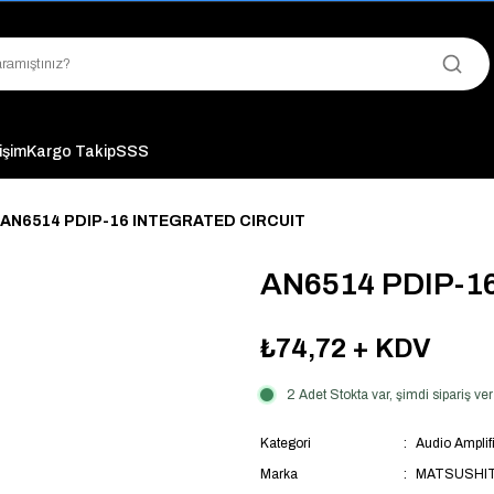
"Saat 14:00'a Kadar Verilen Siparişlerde Aynı Gün Kargo Avantajı!
"Binlerce Ürün Çeşitliliği ile Stoktan Hemen Teslim."
"Toptan Fiyatına Perakende Satış Avantajını Kaçırmayın!"
"Üyelere Özel: Stok Önceliği ve Proje Fiyatları."
tişim
Kargo Takip
SSS
AN6514 PDIP-16 INTEGRATED CIRCUIT
AN6514 PDIP-1
₺74,72
+ KDV
2 Adet Stokta var, şimdi sipariş 
Kategori
Audio Amplifi
Marka
MATSUSHI