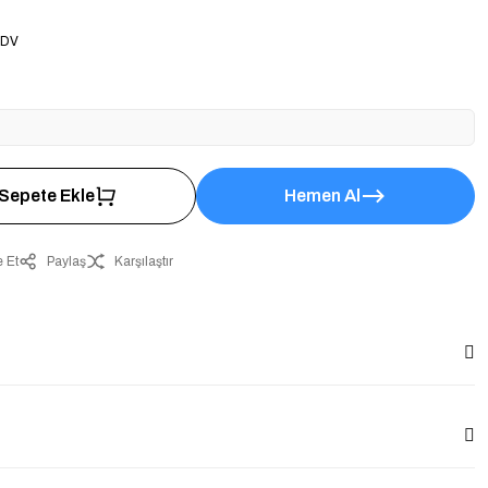
9
KDV
Sepete Ekle
Hemen Al
 Et
Paylaş
Karşılaştır