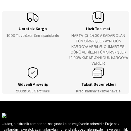
Ücretsiz Kargo
Hızlı Teslimat
1000 TL ve üzeri tüm siparişlerde
HAFTA İÇİ : 14:00’A KADAR OLAN
TÜM SİPARİŞLER AYNI GÜN
KARGOYA VERİLİRİ CUMARTESİ
GÜNÜ VERİLEN TÜM SİPARİŞLER
12:00'A KADAR AYNI GÜN KARGOYA
VERİLİR
Güvenli Alışveriş
Taksit Seçenekleri
256bit SSL Sertifikası
Kredi kartına taksit ve havale
Ulutaş, elektronik komponent satışında kalite ve güvenin adresidir. Proje bazlı
fiyatlandırma ve stok avantajlarıyla, mühendislik çözümlerinizde hız ve verimlilik