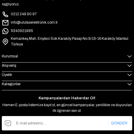
sağlıyoruz.
0212 249 90 97
info@ulutaselektronik.com.tr
5343921985
Kemankeş Mah. Erişteci Sok.Karaköy Pasajı No:9/15-16 Karaköy İstanbul
Türkiye
Kurumsal
Alışveriş
Üyelik
Kategoriler
Kampanyalardan Haberdar Ol!
Hemen E-posta listemize kayıt ol, en güncel kampanyalar, yenilikler ve duyuruları
ilk öğrenen sen ol.
GÖNDER