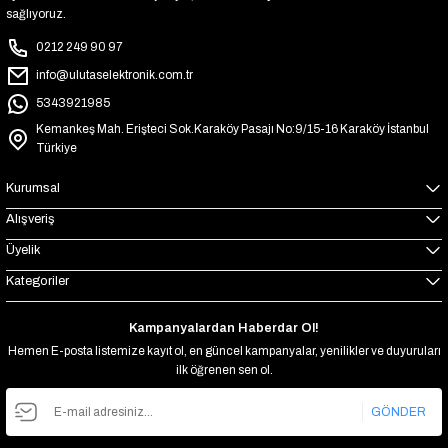
sağlıyoruz.
0212 249 90 97
info@ulutaselektronik.com.tr
5343921985
Kemankeş Mah. Erişteci Sok.Karaköy Pasajı No:9/15-16 Karaköy İstanbul
Türkiye
Kurumsal
Alışveriş
Üyelik
Kategoriler
Kampanyalardan Haberdar Ol!
Hemen E-posta listemize kayıt ol, en güncel kampanyalar, yenilikler ve duyuruları
ilk öğrenen sen ol.
GÖNDER