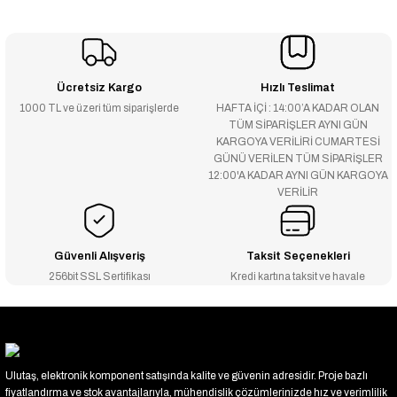
Ücretsiz Kargo
Hızlı Teslimat
1000 TL ve üzeri tüm siparişlerde
HAFTA İÇİ : 14:00’A KADAR OLAN
TÜM SİPARİŞLER AYNI GÜN
KARGOYA VERİLİRİ CUMARTESİ
GÜNÜ VERİLEN TÜM SİPARİŞLER
12:00'A KADAR AYNI GÜN KARGOYA
VERİLİR
Güvenli Alışveriş
Taksit Seçenekleri
256bit SSL Sertifikası
Kredi kartına taksit ve havale
Ulutaş, elektronik komponent satışında kalite ve güvenin adresidir. Proje bazlı
fiyatlandırma ve stok avantajlarıyla, mühendislik çözümlerinizde hız ve verimlilik