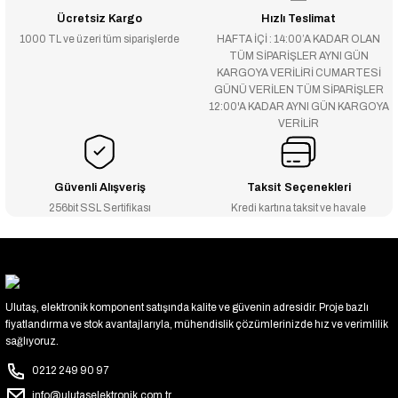
Ücretsiz Kargo
Hızlı Teslimat
1000 TL ve üzeri tüm siparişlerde
HAFTA İÇİ : 14:00’A KADAR OLAN
TÜM SİPARİŞLER AYNI GÜN
KARGOYA VERİLİRİ CUMARTESİ
GÜNÜ VERİLEN TÜM SİPARİŞLER
12:00'A KADAR AYNI GÜN KARGOYA
VERİLİR
Güvenli Alışveriş
Taksit Seçenekleri
256bit SSL Sertifikası
Kredi kartına taksit ve havale
Ulutaş, elektronik komponent satışında kalite ve güvenin adresidir. Proje bazlı
fiyatlandırma ve stok avantajlarıyla, mühendislik çözümlerinizde hız ve verimlilik
sağlıyoruz.
0212 249 90 97
info@ulutaselektronik.com.tr