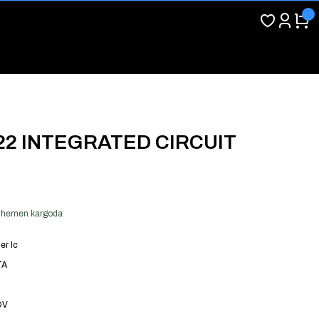
22 INTEGRATED CIRCUIT
er hemen kargoda
er Ic
TA
DV