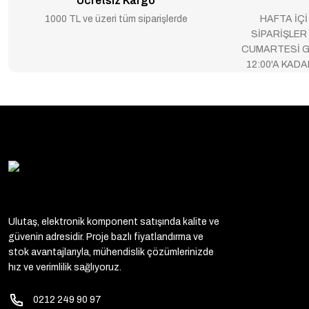
Ücretsiz Kargo
1000 TL ve üzeri tüm siparişlerde
HAFTA İÇİ
SİPARİŞLER
CUMARTESİ G
12:00'A KAD
Ulutaş, elektronik komponent satışında kalite ve
güvenin adresidir. Proje bazlı fiyatlandırma ve
stok avantajlarıyla, mühendislik çözümlerinizde
hız ve verimlilik sağlıyoruz.
0212 249 90 97