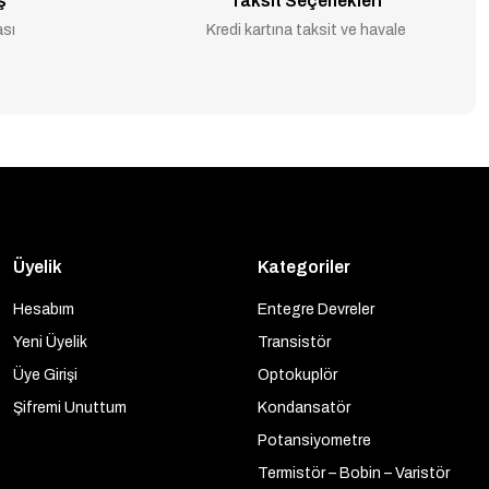
ş
Taksit Seçenekleri
ası
Kredi kartına taksit ve havale
Üyelik
Kategoriler
Hesabım
Entegre Devreler
Yeni Üyelik
Transistör
Üye Girişi
Optokuplör
Şifremi Unuttum
Kondansatör
Potansiyometre
Termistör – Bobin – Varistör