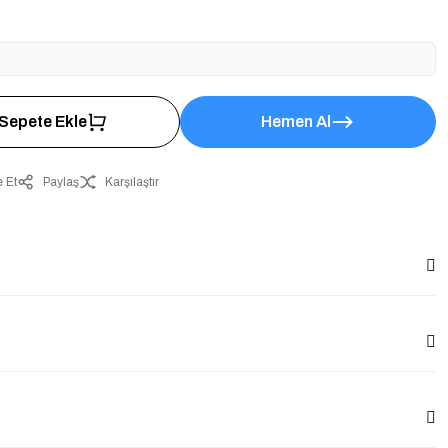
Sepete Ekle
Hemen Al
 Et
Paylaş
Karşılaştır