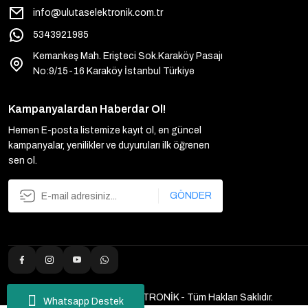
info@ulutaselektronik.com.tr
5343921985
Kemankeş Mah. Erişteci Sok.Karaköy Pasajı
No:9/15-16 Karaköy İstanbul Türkiye
Kampanyalardan Haberdar Ol!
Hemen E-posta listemize kayıt ol, en güncel
kampanyalar, yenilikler ve duyuruları ilk öğrenen
sen ol.
GÖNDER
2025 Copyright ULUTAŞ ELEKTRONİK - Tüm Hakları Saklıdır.
Whatsapp Destek