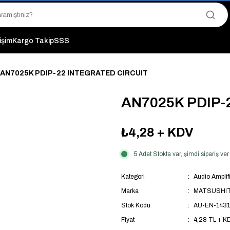
"Saat 14:00'a Kadar Verilen Siparişlerde Aynı Gün Kargo Avantajı!
"Binlerce Ürün Çeşitliliği ile Stoktan Hemen Teslim."
"Toptan Fiyatına Perakende Satış Avantajını Kaçırmayın!"
"Üyelere Özel: Stok Önceliği ve Proje Fiyatları."
tişim
Kargo Takip
SSS
AN7025K PDIP-22 INTEGRATED CIRCUIT
AN7025K PDIP-
₺4,28
+ KDV
5 Adet Stokta var, şimdi sipariş v
Kategori
Audio Amplifi
Marka
MATSUSHI
Stok Kodu
AU-EN-1431
Fiyat
4,28 TL + K