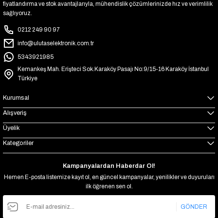
fiyatlandırma ve stok avantajlarıyla, mühendislik çözümlerinizde hız ve verimlilik
sağlıyoruz.
0212 249 90 97
info@ulutaselektronik.com.tr
5343921985
Kemankeş Mah. Erişteci Sok.Karaköy Pasajı No:9/15-16 Karaköy İstanbul
Türkiye
Kurumsal
Alışveriş
Üyelik
Kategoriler
Kampanyalardan Haberdar Ol!
Hemen E-posta listemize kayıt ol, en güncel kampanyalar, yenilikler ve duyuruları
ilk öğrenen sen ol.
GÖNDER