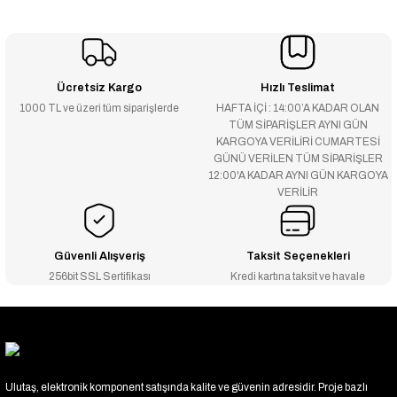
Ücretsiz Kargo
Hızlı Teslimat
1000 TL ve üzeri tüm siparişlerde
HAFTA İÇİ : 14:00’A KADAR OLAN
TÜM SİPARİŞLER AYNI GÜN
KARGOYA VERİLİRİ CUMARTESİ
GÜNÜ VERİLEN TÜM SİPARİŞLER
12:00'A KADAR AYNI GÜN KARGOYA
VERİLİR
Güvenli Alışveriş
Taksit Seçenekleri
256bit SSL Sertifikası
Kredi kartına taksit ve havale
Ulutaş, elektronik komponent satışında kalite ve güvenin adresidir. Proje bazlı