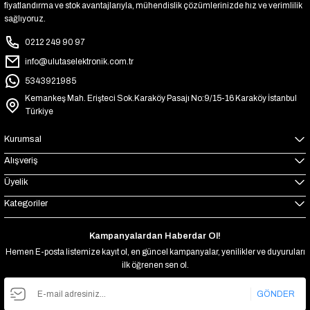
fiyatlandırma ve stok avantajlarıyla, mühendislik çözümlerinizde hız ve verimlilik
sağlıyoruz.
0212 249 90 97
info@ulutaselektronik.com.tr
5343921985
Kemankeş Mah. Erişteci Sok.Karaköy Pasajı No:9/15-16 Karaköy İstanbul
Türkiye
Kurumsal
Alışveriş
Üyelik
Kategoriler
Kampanyalardan Haberdar Ol!
Hemen E-posta listemize kayıt ol, en güncel kampanyalar, yenilikler ve duyuruları
ilk öğrenen sen ol.
GÖNDER