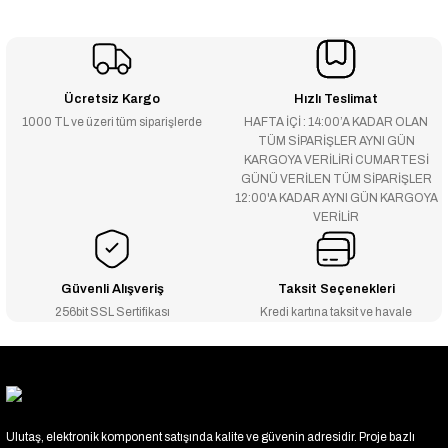
Ücretsiz Kargo
Hızlı Teslimat
1000 TL ve üzeri tüm siparişlerde
HAFTA İÇİ : 14:00’A KADAR OLAN
TÜM SİPARİŞLER AYNI GÜN
KARGOYA VERİLİRİ CUMARTESİ
GÜNÜ VERİLEN TÜM SİPARİŞLER
12:00'A KADAR AYNI GÜN KARGOYA
VERİLİR
Güvenli Alışveriş
Taksit Seçenekleri
256bit SSL Sertifikası
Kredi kartına taksit ve havale
Ulutaş, elektronik komponent satışında kalite ve güvenin adresidir. Proje bazlı