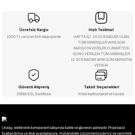
Ücretsiz Kargo
Hızlı Teslimat
1000 TL ve üzeri tüm siparişlerde
HAFTA İÇİ : 14:00’A KADAR OLAN
TÜM SİPARİŞLER AYNI GÜN
KARGOYA VERİLİRİ CUMARTESİ
GÜNÜ VERİLEN TÜM SİPARİŞLER
12:00'A KADAR AYNI GÜN KARGOYA
VERİLİR
Güvenli Alışveriş
Taksit Seçenekleri
256bit SSL Sertifikası
Kredi kartına taksit ve havale
Ulutaş, elektronik komponent satışında kalite ve güvenin adresidir. Proje bazlı
fiyatlandırma ve stok avantajlarıyla, mühendislik çözümlerinizde hız ve verimlilik