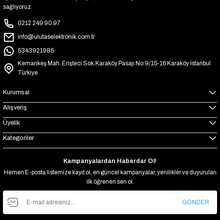
sağlıyoruz.
0212 249 90 97
info@ulutaselektronik.com.tr
5343921985
Kemankeş Mah. Erişteci Sok.Karaköy Pasajı No:9/15-16 Karaköy İstanbul
Türkiye
Kurumsal
Alışveriş
Üyelik
Kategoriler
Kampanyalardan Haberdar Ol!
Hemen E-posta listemize kayıt ol, en güncel kampanyalar, yenilikler ve duyuruları
ilk öğrenen sen ol.
GÖNDER