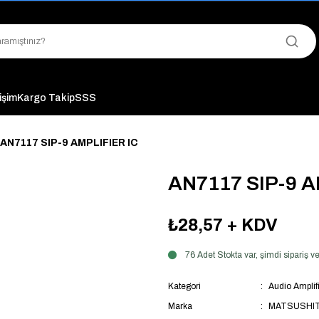
"Saat 14:00'a Kadar Verilen Siparişlerde Aynı Gün Kargo Avantajı!
"Binlerce Ürün Çeşitliliği ile Stoktan Hemen Teslim."
"Toptan Fiyatına Perakende Satış Avantajını Kaçırmayın!"
"Üyelere Özel: Stok Önceliği ve Proje Fiyatları."
tişim
Kargo Takip
SSS
AN7117 SIP-9 AMPLIFIER IC
AN7117 SIP-9 A
₺28,57
+ KDV
76 Adet Stokta var, şimdi sipariş
Kategori
Audio Amplifi
Marka
MATSUSHI