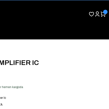
MPLIFIER IC
 ver hemen kargoda
er Ic
TA