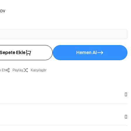
KDV
Sepete Ekle
Hemen Al
 Et
Paylaş
Karşılaştır