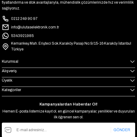
fiyatlandırma ve stok avantajlarıyla, mühendislik çözümlerinizde hız ve verimlilik
sağlıyoruz.
0212 249 90 97
info@ulutaselektronik.com.tr
5343921985
Kemankeş Mah. Erişteci Sok.Karaköy Pasajı No:9/15-16 Karaköy İstanbul
Türkiye
Kurumsal
Alışveriş
Üyelik
Kategoriler
Kampanyalardan Haberdar Ol!
Hemen E-posta listemize kayıt ol, en güncel kampanyalar, yenilikler ve duyuruları
ilk öğrenen sen ol.
GÖNDER