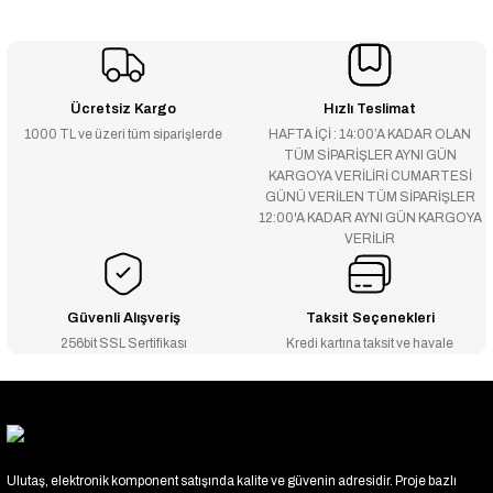
Ücretsiz Kargo
Hızlı Teslimat
1000 TL ve üzeri tüm siparişlerde
HAFTA İÇİ : 14:00’A KADAR OLAN
TÜM SİPARİŞLER AYNI GÜN
KARGOYA VERİLİRİ CUMARTESİ
GÜNÜ VERİLEN TÜM SİPARİŞLER
12:00'A KADAR AYNI GÜN KARGOYA
VERİLİR
Güvenli Alışveriş
Taksit Seçenekleri
256bit SSL Sertifikası
Kredi kartına taksit ve havale
Ulutaş, elektronik komponent satışında kalite ve güvenin adresidir. Proje bazlı