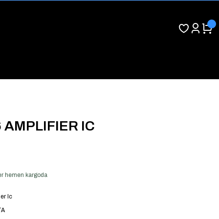
 AMPLIFIER IC
 ver hemen kargoda
er Ic
TA