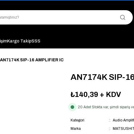
"Saat 14:00'a Kadar Verilen Siparişlerde Aynı Gün Kargo Avantajı!
"Binlerce Ürün Çeşitliliği ile Stoktan Hemen Teslim."
"Toptan Fiyatına Perakende Satış Avantajını Kaçırmayın!"
"Üyelere Özel: Stok Önceliği ve Proje Fiyatları."
tişim
Kargo Takip
SSS
AN7174K SIP-16 AMPLIFIER IC
AN7174K SIP-16
₺140,39
+ KDV
20 Adet Stokta var, şimdi sipariş
Kategori
Audio Amplifi
Marka
MATSUSHI