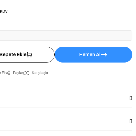
2
 KDV
Sepete Ekle
Hemen Al
 Et
Paylaş
Karşılaştır