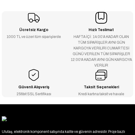
Ücretsiz Kargo
Hızlı Teslimat
1000 TL ve üzeri tüm siparişlerde
HAFTA İÇİ : 14:00’A KADAR OLAN
TÜM SİPARİŞLER AYNI GÜN
KARGOYA VERİLİRİ CUMARTESİ
GÜNÜ VERİLEN TÜM SİPARİŞLER
12:00'A KADAR AYNI GÜN KARGOYA
VERİLİR
Güvenli Alışveriş
Taksit Seçenekleri
256bit SSL Sertifikası
Kredi kartına taksit ve havale
Ulutaş, elektronik komponent satışında kalite ve güvenin adresidir. Proje bazlı