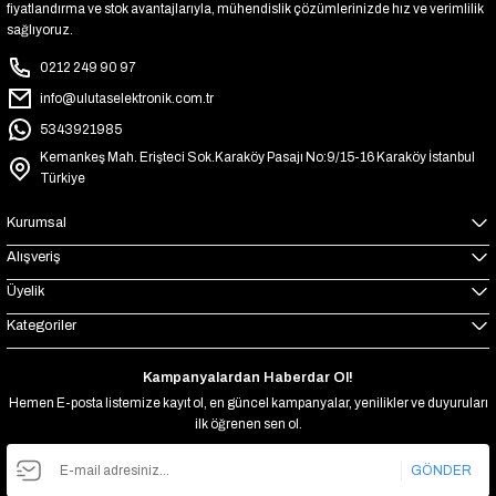
fiyatlandırma ve stok avantajlarıyla, mühendislik çözümlerinizde hız ve verimlilik
sağlıyoruz.
0212 249 90 97
info@ulutaselektronik.com.tr
5343921985
Kemankeş Mah. Erişteci Sok.Karaköy Pasajı No:9/15-16 Karaköy İstanbul
Türkiye
Kurumsal
Alışveriş
Üyelik
Kategoriler
Kampanyalardan Haberdar Ol!
Hemen E-posta listemize kayıt ol, en güncel kampanyalar, yenilikler ve duyuruları
ilk öğrenen sen ol.
GÖNDER