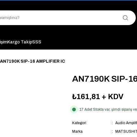
"Saat 14:00'a Kadar Verilen Siparişlerde Aynı Gün Kargo Avantajı!
"Binlerce Ürün Çeşitliliği ile Stoktan Hemen Teslim."
"Toptan Fiyatına Perakende Satış Avantajını Kaçırmayın!"
"Üyelere Özel: Stok Önceliği ve Proje Fiyatları."
tişim
Kargo Takip
SSS
AN7190K SIP-16 AMPLIFIER IC
AN7190K SIP-16
₺161,81
+ KDV
17 Adet Stokta var, şimdi sipariş 
Kategori
Audio Amplifi
Marka
MATSUSHI