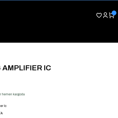
 AMPLIFIER IC
ver hemen kargoda
er Ic
TA