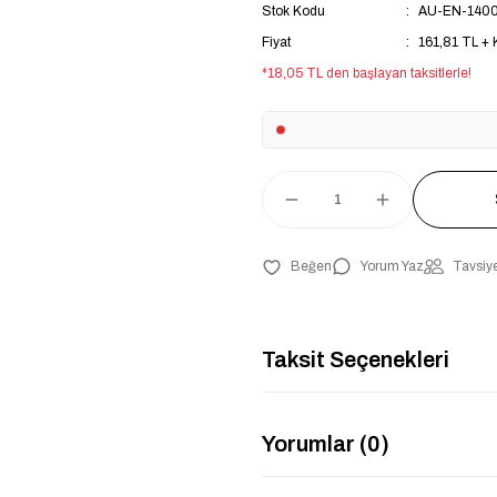
Stok Kodu
AU-EN-140
Fiyat
161,81 TL +
*18,05 TL den başlayan taksitlerle!
Yorum Yaz
Tavsiye
Taksit Seçenekleri
Yorumlar (0)