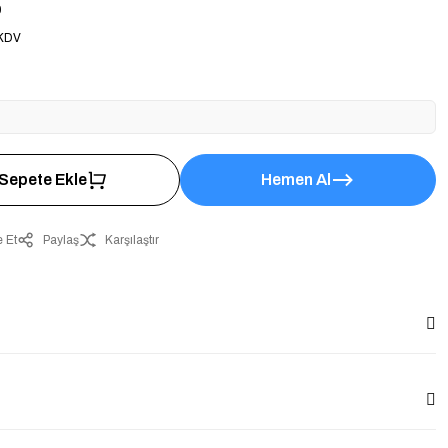
0
 KDV
Sepete Ekle
Hemen Al
 Et
Paylaş
Karşılaştır