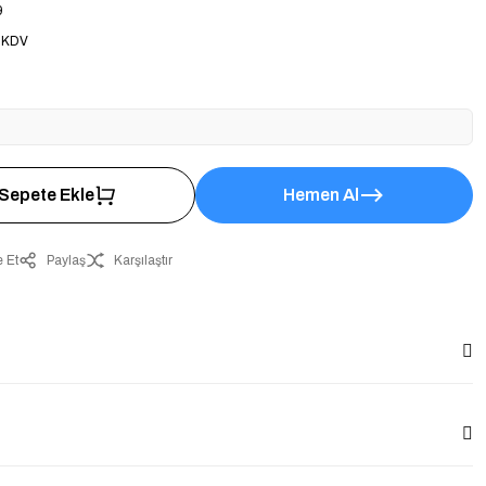
9
 KDV
Sepete Ekle
Hemen Al
 Et
Paylaş
Karşılaştır