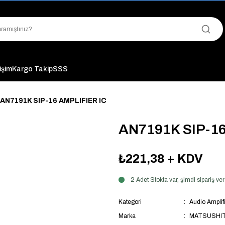
"Saat 14:00'a Kadar Verilen Siparişlerde Aynı Gün Kargo Avantajı!
"Binlerce Ürün Çeşitliliği ile Stoktan Hemen Teslim."
"Toptan Fiyatına Perakende Satış Avantajını Kaçırmayın!"
"Üyelere Özel: Stok Önceliği ve Proje Fiyatları."
tişim
Kargo Takip
SSS
AN7191K SIP-16 AMPLIFIER IC
AN7191K SIP-16
₺221,38
+ KDV
2 Adet Stokta var, şimdi sipariş 
Kategori
Audio Amplifi
Marka
MATSUSHI