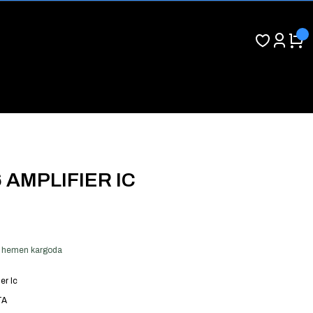
 AMPLIFIER IC
ver hemen kargoda
er Ic
TA