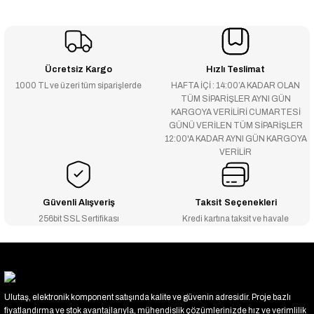
Ücretsiz Kargo
Hızlı Teslimat
1000 TL ve üzeri tüm siparişlerde
HAFTA İÇİ : 14:00’A KADAR OLAN
TÜM SİPARİŞLER AYNI GÜN
KARGOYA VERİLİRİ CUMARTESİ
GÜNÜ VERİLEN TÜM SİPARİŞLER
12:00'A KADAR AYNI GÜN KARGOYA
VERİLİR
Güvenli Alışveriş
Taksit Seçenekleri
256bit SSL Sertifikası
Kredi kartına taksit ve havale
Ulutaş, elektronik komponent satışında kalite ve güvenin adresidir. Proje bazlı
fiyatlandırma ve stok avantajlarıyla, mühendislik çözümlerinizde hız ve verimlilik