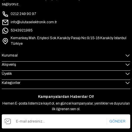
sağlıyoruz.
0212 249 90 97
info@ulutaselektronik.com.tr
5343921985
Kemankeş Mah. Erişteci Sok.Karaköy Pasajı No:9/15-16 Karaköy İstanbul
Türkiye
Kurumsal
Alışveriş
Üyelik
Kategoriler
Kampanyalardan Haberdar Ol!
Hemen E-posta listemize kayıt ol, en güncel kampanyalar, yenilikler ve duyuruları
ilk öğrenen sen ol.
GÖNDER