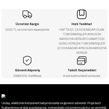
Ücretsiz Kargo
Hızlı Teslimat
1000 TL ve üzeri tüm siparişlerde
HAFTA İÇİ : 14:00’A KADAR OLAN
TÜM SİPARİŞLER AYNI GÜN
KARGOYA VERİLİRİ CUMARTESİ
GÜNÜ VERİLEN TÜM SİPARİŞLER
12:00'A KADAR AYNI GÜN KARGOYA
VERİLİR
Güvenli Alışveriş
Taksit Seçenekleri
256bit SSL Sertifikası
Kredi kartına taksit ve havale
Ulutaş, elektronik komponent satışında kalite ve güvenin adresidir. Proje bazlı
fiyatlandırma ve stok avantajlarıyla, mühendislik çözümlerinizde hız ve verimlilik