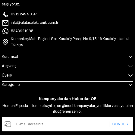
sağlıyoruz.
0212 249 90 97
info@ulutaselektronik.com.tr
5343921985
Kemankeş Mah. Erişteci Sok.Karaköy Pasajı No:9/15-16 Karaköy İstanbul
Türkiye
Kurumsal
Alışveriş
Üyelik
Kategoriler
Kampanyalardan Haberdar Ol!
Hemen E-posta listemize kayıt ol, en güncel kampanyalar, yenilikler ve duyuruları
ilk öğrenen sen ol.
GÖNDER