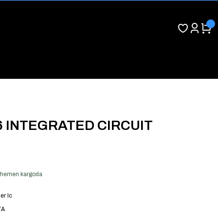
6 INTEGRATED CIRCUIT
er hemen kargoda
er Ic
TA