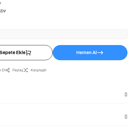
4
 KDV
Sepete Ekle
Hemen Al
 Et
Paylaş
Karşılaştır