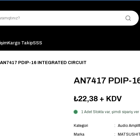
"Saat 14:00'a Kadar Verilen Siparişlerde Aynı Gün Kargo Avantajı!
"Binlerce Ürün Çeşitliliği ile Stoktan Hemen Teslim."
"Toptan Fiyatına Perakende Satış Avantajını Kaçırmayın!"
"Üyelere Özel: Stok Önceliği ve Proje Fiyatları."
tişim
Kargo Takip
SSS
AN7417 PDIP-16 INTEGRATED CIRCUIT
AN7417 PDIP-1
₺22,38
+ KDV
1 Adet Stokta var, şimdi sipariş v
Kategori
Audio Amplifi
Marka
MATSUSHI