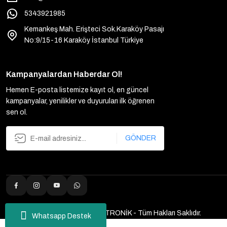
5343921985
Kemankeş Mah. Erişteci Sok.Karaköy Pasajı
No:9/15-16 Karaköy İstanbul Türkiye
Kampanyalardan Haberdar Ol!
Hemen E-posta listemize kayıt ol, en güncel
kampanyalar, yenilikler ve duyuruları ilk öğrenen
sen ol.
GÖNDER
2025 Copyright ULUTAŞ ELEKTRONİK - Tüm Hakları Saklıdır.
Whatsapp Destek