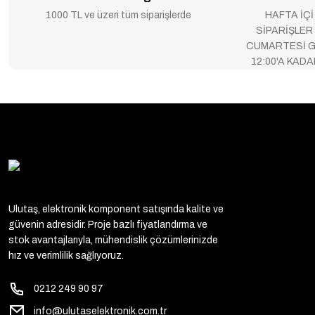
1000 TL ve üzeri tüm siparişlerde
HAFTA İÇİ
SİPARİŞLER
CUMARTESİ G
12:00'A KAD
Ulutaş, elektronik komponent satışında kalite ve
güvenin adresidir. Proje bazlı fiyatlandırma ve
stok avantajlarıyla, mühendislik çözümlerinizde
hız ve verimlilik sağlıyoruz.
0212 249 90 97
info@ulutaselektronik.com.tr