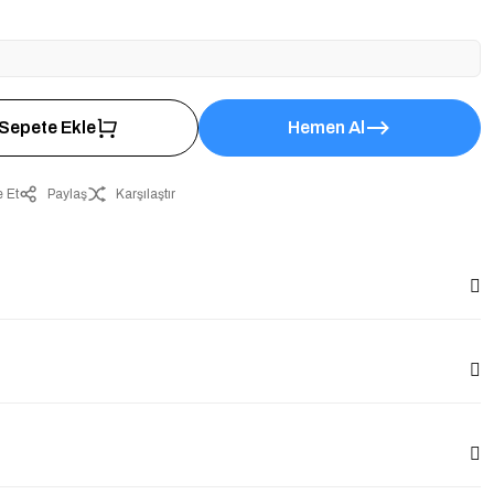
Sepete Ekle
Hemen Al
 Et
Paylaş
Karşılaştır