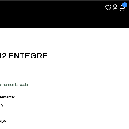
-12 ENTEGRE
 ver hemen kargoda
ement Ic
TA
 KDV