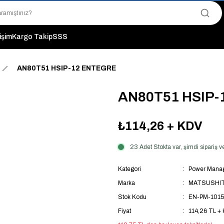
"Saat 14:00'a Kadar Verilen Siparişlerde Aynı Gün Kargo Avantajı!
"Binlerce Ürün Çeşitliliği ile Stoktan Hemen Teslim."
"Toptan Fiyatına Perakende Satış Avantajını Kaçırmayın!"
tişim
Kargo Takip
SSS
"Üyelere Özel: Stok Önceliği ve Proje Fiyatları."
AN80T51 HSIP-12 ENTEGRE
AN80T51 HSIP
₺114,26
+ KDV
23 Adet Stokta var, şimdi sipariş
Kategori
Power Manag
Marka
MATSUSHI
Stok Kodu
EN-PM-1015
Fiyat
114,26 TL +