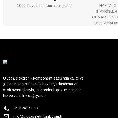
1000 TL ve üzeri tüm siparişlerde
HAFTA İÇİ
SİPARİŞLER
CUMARTESİ G
12:00'A KAD
Ulutaş, elektronik komponent satışında kalite ve
güvenin adresidir. Proje bazlı fiyatlandırma ve
stok avantajlarıyla, mühendislik çözümlerinizde
hız ve verimlilik sağlıyoruz.
0212 249 90 97
info@ulutaselektronik.com.tr