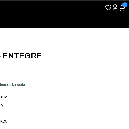
6 ENTEGRE
er hemen kargoda
er Ic
TA
8
 KDV