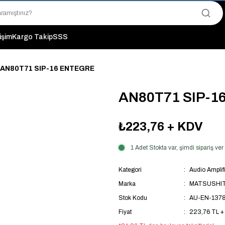
"Saat 14:00'a Kadar Verilen Siparişlerde Aynı Gün Kargo Avantajı!
"Binlerce Ürün Çeşitliliği ile Stoktan Hemen Teslim."
"Toptan Fiyatına Perakende Satış Avantajını Kaçırmayın!"
tişim
Kargo Takip
SSS
"Üyelere Özel: Stok Önceliği ve Proje Fiyatları."
AN80T71 SIP-16 ENTEGRE
AN80T71 SIP-1
₺223,76
+ KDV
1 Adet Stokta var, şimdi sipariş v
Kategori
Audio Amplifi
Marka
MATSUSHI
Stok Kodu
AU-EN-137
Fiyat
223,76 TL +