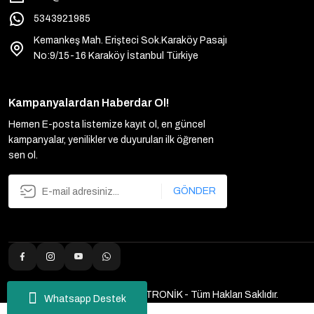
5343921985
Kemankeş Mah. Erişteci Sok.Karaköy Pasajı
No:9/15-16 Karaköy İstanbul Türkiye
Kampanyalardan Haberdar Ol!
Hemen E-posta listemize kayıt ol, en güncel
kampanyalar, yenilikler ve duyuruları ilk öğrenen
sen ol.
GÖNDER
2025 Copyright ULUTAŞ ELEKTRONİK - Tüm Hakları Saklıdır.
Whatsapp Destek