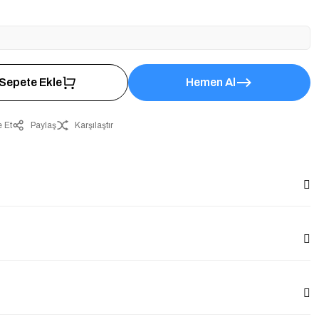
Sepete Ekle
Hemen Al
 Et
Paylaş
Karşılaştır