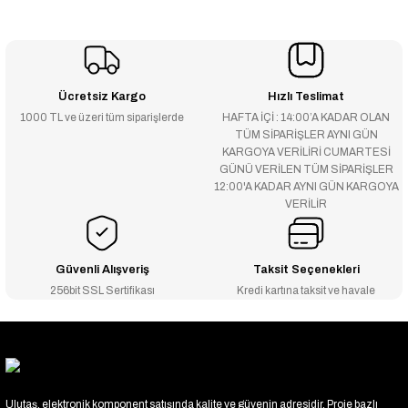
Ücretsiz Kargo
Hızlı Teslimat
1000 TL ve üzeri tüm siparişlerde
HAFTA İÇİ : 14:00’A KADAR OLAN
TÜM SİPARİŞLER AYNI GÜN
KARGOYA VERİLİRİ CUMARTESİ
GÜNÜ VERİLEN TÜM SİPARİŞLER
12:00'A KADAR AYNI GÜN KARGOYA
VERİLİR
Güvenli Alışveriş
Taksit Seçenekleri
256bit SSL Sertifikası
Kredi kartına taksit ve havale
Ulutaş, elektronik komponent satışında kalite ve güvenin adresidir. Proje bazlı