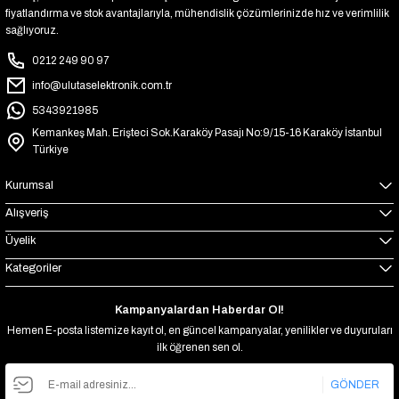
fiyatlandırma ve stok avantajlarıyla, mühendislik çözümlerinizde hız ve verimlilik
sağlıyoruz.
0212 249 90 97
info@ulutaselektronik.com.tr
5343921985
Kemankeş Mah. Erişteci Sok.Karaköy Pasajı No:9/15-16 Karaköy İstanbul
Türkiye
Kurumsal
Alışveriş
Üyelik
Kategoriler
Kampanyalardan Haberdar Ol!
Hemen E-posta listemize kayıt ol, en güncel kampanyalar, yenilikler ve duyuruları
ilk öğrenen sen ol.
GÖNDER