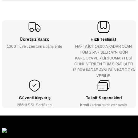
Ücretsiz Kargo
Hızlı Teslimat
1000 TL ve üzeri tüm siparişlerde
HAFTA İÇİ : 14:00’A KADAR OLAN
TÜM SİPARİŞLER AYNI GÜN
KARGOYA VERİLİRİ CUMARTESİ
GÜNÜ VERİLEN TÜM SİPARİŞLER
12:00'A KADAR AYNI GÜN KARGOYA
VERİLİR
Güvenli Alışveriş
Taksit Seçenekleri
256bit SSL Sertifikası
Kredi kartına taksit ve havale