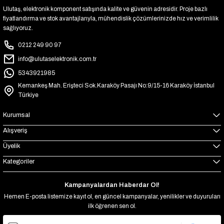
Ulutaş, elektronik komponent satışında kalite ve güvenin adresidir. Proje bazlı
fiyatlandırma ve stok avantajlarıyla, mühendislik çözümlerinizde hız ve verimlilik
sağlıyoruz.
0212 249 90 97
info@ulutaselektronik.com.tr
5343921985
Kemankeş Mah. Erişteci Sok.Karaköy Pasajı No:9/15-16 Karaköy İstanbul
Türkiye
Kurumsal
Alışveriş
Üyelik
Kategoriler
Kampanyalardan Haberdar Ol!
Hemen E-posta listemize kayıt ol, en güncel kampanyalar, yenilikler ve duyuruları
ilk öğrenen sen ol.