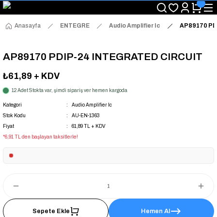
"Saat 14:00'a Kadar Verilen Siparişlerde Aynı Gün Kargo Avantajı!
"Binlerce Ürün Çeşitliliği ile Stoktan Hemen Teslim."
"Toptan Fiyatına Perakende Satış Avantajını Kaçırmayın!"
Anasayfa
ENTEGRE
Audio Amplifier Ic
AP89170 PD
"Üyelere Özel: Stok Önceliği ve Proje Fiyatları."
AP89170 PDIP-24 INTEGRATED CIRCUIT
₺61,89
+ KDV
12 Adet Stokta var, şimdi sipariş ver hemen kargoda
Kategori
Audio Amplifier Ic
Stok Kodu
AU-EN-1363
Fiyat
61,89 TL + KDV
*6,91 TL den başlayan taksitlerle!
Sepete Ekle
Hemen Al