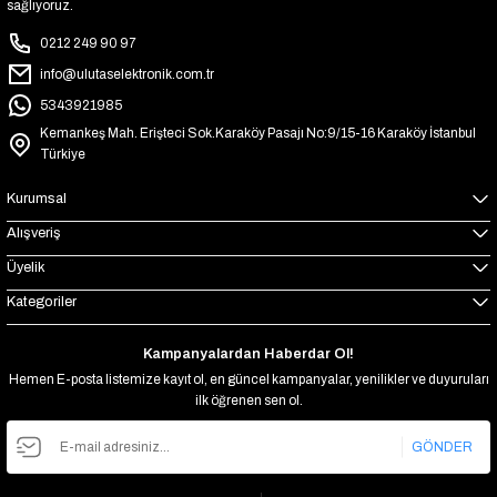
sağlıyoruz.
0212 249 90 97
info@ulutaselektronik.com.tr
5343921985
Kemankeş Mah. Erişteci Sok.Karaköy Pasajı No:9/15-16 Karaköy İstanbul
Türkiye
Kurumsal
Alışveriş
Üyelik
Kategoriler
Kampanyalardan Haberdar Ol!
Hemen E-posta listemize kayıt ol, en güncel kampanyalar, yenilikler ve duyuruları
ilk öğrenen sen ol.
GÖNDER