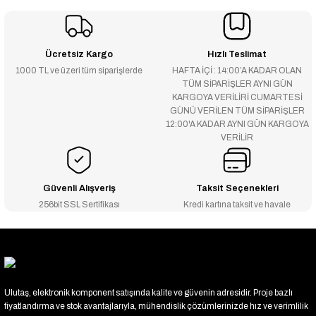
Ücretsiz Kargo
Hızlı Teslimat
1000 TL ve üzeri tüm siparişlerde
HAFTA İÇİ : 14:00’A KADAR OLAN
TÜM SİPARİŞLER AYNI GÜN
KARGOYA VERİLİRİ CUMARTESİ
GÜNÜ VERİLEN TÜM SİPARİŞLER
12:00'A KADAR AYNI GÜN KARGOYA
VERİLİR
Güvenli Alışveriş
Taksit Seçenekleri
256bit SSL Sertifikası
Kredi kartına taksit ve havale
Ulutaş, elektronik komponent satışında kalite ve güvenin adresidir. Proje bazlı
fiyatlandırma ve stok avantajlarıyla, mühendislik çözümlerinizde hız ve verimlilik