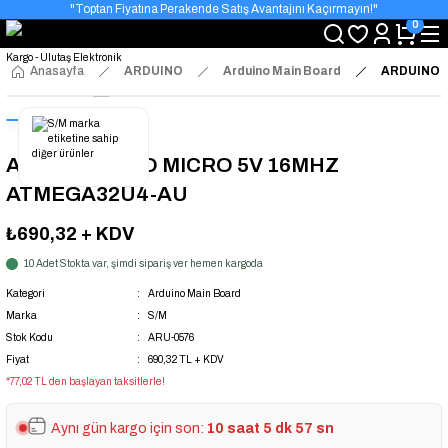
"Toptan Fiyatına Perakende Satış Avantajını Kaçırmayın!"
0
"Üyelere Özel: Stok Önceliği ve Proje Fiyatları."
Anasayfa
ARDUINO
Arduino Main Board
ARDUINO 
ARDUINO PRO MICRO 5V 16MHZ
ATMEGA32U4-AU
₺690,32
+ KDV
10 Adet Stokta var, şimdi sipariş ver hemen kargoda
Kategori
Arduino Main Board
Marka
S/M
Stok Kodu
ARU-0576
Fiyat
690,32 TL + KDV
*77,02 TL den başlayan taksitlerle!
Aynı gün kargo için son:
10 saat 5 dk 57 sn