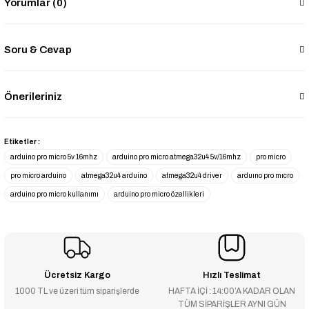
Yorumlar (0)
Soru & Cevap
Önerileriniz
Etiketler :
arduino pro micro 5v 16mhz
arduino pro micro atmega32u4 5v/16mhz
pro micro
pro micro arduino
atmega32u4 arduino
atmega32u4 driver
arduıno pro mıcro
arduino pro micro kullanımı
arduino pro micro özellikleri
Ücretsiz Kargo
Hızlı Teslimat
1000 TL ve üzeri tüm siparişlerde
HAFTA İÇİ : 14:00’A KADAR OLAN
TÜM SİPARİŞLER AYNI GÜN