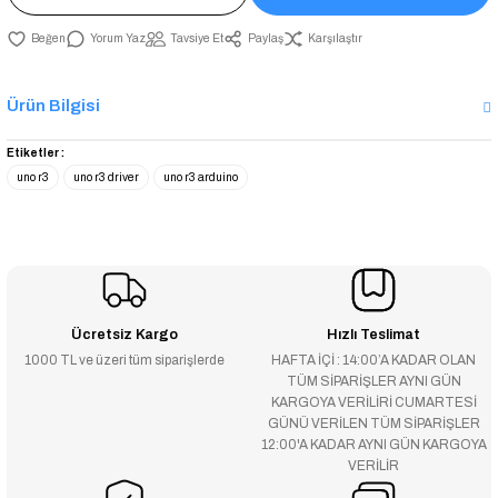
Yorum Yaz
Tavsiye Et
Paylaş
Karşılaştır
Ürün Bilgisi
Etiketler :
uno r3
uno r3 driver
uno r3 arduino
Ücretsiz Kargo
Hızlı Teslimat
1000 TL ve üzeri tüm siparişlerde
HAFTA İÇİ : 14:00’A KADAR OLAN
TÜM SİPARİŞLER AYNI GÜN
KARGOYA VERİLİRİ CUMARTESİ
GÜNÜ VERİLEN TÜM SİPARİŞLER
12:00'A KADAR AYNI GÜN KARGOYA
VERİLİR