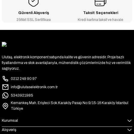
Güvenli Alışveriş
Taksit Seçenekleri
256bit SSL Sertifikası
Kredi kartına taksit ve havale
Ulutaş, elektronik komponent satışında kalite ve güvenin adresidir. Proje bazlı
fiyatlandırma ve stok avantajlarıyla, mühendislik çözümlerinizde hız ve verimlilik
sağlıyoruz.
0212 249 90 97
info@ulutaselektronik.com.tr
5343921985
Kemankeş Mah. Erişteci Sok.Karaköy Pasajı No:9/15-16 Karaköy İstanbul
Türkiye
Kurumsal
Alışveriş