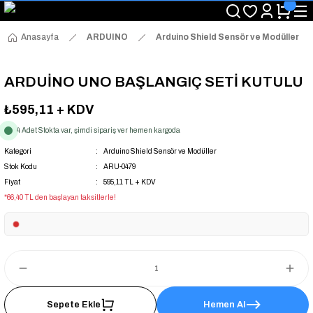
"Saat 14:00'a Kadar Verilen Siparişlerde Aynı Gün Kargo Avantajı!
"Binlerce Ürün Çeşitliliği ile Stoktan Hemen Teslim."
"Toptan Fiyatına Perakende Satış Avantajını Kaçırmayın!"
Anasayfa
ARDUINO
Arduino Shield Sensör ve Modüller
"Üyelere Özel: Stok Önceliği ve Proje Fiyatları."
ARDUİNO UNO BAŞLANGIÇ SETİ KUTULU
₺595,11
+ KDV
4 Adet Stokta var, şimdi sipariş ver hemen kargoda
Kategori
Arduino Shield Sensör ve Modüller
Stok Kodu
ARU-0479
Fiyat
595,11 TL + KDV
*66,40 TL den başlayan taksitlerle!
Sepete Ekle
Hemen Al