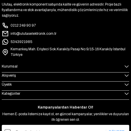
Ulutaş, elektronik komponent satışında kalite ve güvenin adresidir. Proje bazlı
fiyatlandırma ve stok avantajlarıyla, mühendislik çözümlerinizde hız ve verimlilik
sağlıyoruz.
0212 249 90 97
info@ulutaselektronik.com.tr
5343921985
Kemankeş Mah. Erişteci Sok.Karaköy Pasajı No:9/15-16 Karaköy İstanbul
Türkiye
Kurumsal
Alışveriş
Üyelik
Kategoriler
Kampanyalardan Haberdar Ol!
Hemen E-posta listemize kayıt ol, en güncel kampanyalar, yenilikler ve duyuruları
ilk öğrenen sen ol.