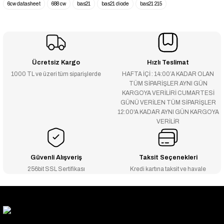
6cw datasheet
688 cw
bas21
bas21 diode
bas21 215
Ücretsiz Kargo
Hızlı Teslimat
1000 TL ve üzeri tüm siparişlerde
HAFTA İÇİ : 14:00’A KADAR OLAN
TÜM SİPARİŞLER AYNI GÜN
KARGOYA VERİLİRİ CUMARTESİ
GÜNÜ VERİLEN TÜM SİPARİŞLER
12:00'A KADAR AYNI GÜN KARGOYA
VERİLİR
Güvenli Alışveriş
Taksit Seçenekleri
256bit SSL Sertifikası
Kredi kartına taksit ve havale