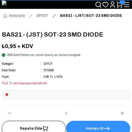
"Saat 14:00'a Kadar Verilen Siparişlerde Aynı Gün Kargo Avantajı!
"Binlerce Ürün Çeşitliliği ile Stoktan Hemen Teslim."
"Toptan Fiyatına Perakende Satış Avantajını Kaçırmayın!"
Anasayfa
DİYOT
BAS21 - (JST) SOT-23 SMD DIODE
"Üyelere Özel: Stok Önceliği ve Proje Fiyatları."
BAS21 - (JST) SOT-23 SMD DIODE
₺0,95
+ KDV
2500 Adet Stokta var, şimdi sipariş ver hemen kargoda
Kategori
DİYOT
Stok Kodu
DY0429
Fiyat
0,95 TL + KDV
*0,11 TL den başlayan taksitlerle!
Sepete Ekle
Hemen Al