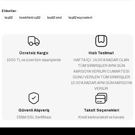
Etiketler :
bcp52
brookfield cp52
bcp52 smd
bcp52 equivalent
Ücretsiz Kargo
Hızlı Teslimat
1000 TL ve üzeri tüm siparişlerde
HAFTA İÇİ : 14:00’A KADAR OLAN
TÜM SİPARİŞLER AYNI GÜN
KARGOYA VERİLİRİ CUMARTESİ
GÜNÜ VERİLEN TÜM SİPARİŞLER
12:00'A KADAR AYNI GÜN KARGOYA
VERİLİR
Güvenli Alışveriş
Taksit Seçenekleri
256bit SSL Sertifikası
Kredi kartına taksit ve havale