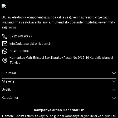
Ulutaş, elektronik komponent satışında kalite ve güvenin adresidir. Proje bazlı
fiyatlandırma ve stok avantajlarıyla, mühendislik çözümlerinizde hız ve verimlilik
sağlıyoruz.
0212 249 90 97
info@ulutaselektronik.com.tr
5343921985
Kemankeş Mah. Erişteci Sok.Karaköy Pasajı No:9/15-16 Karaköy İstanbul
Türkiye
Kurumsal
Alışveriş
Üyelik
Kategoriler
Kampanyalardan Haberdar Ol!
Hemen E-posta listemize kayıt ol, en güncel kampanyalar, yenilikler ve duyuruları